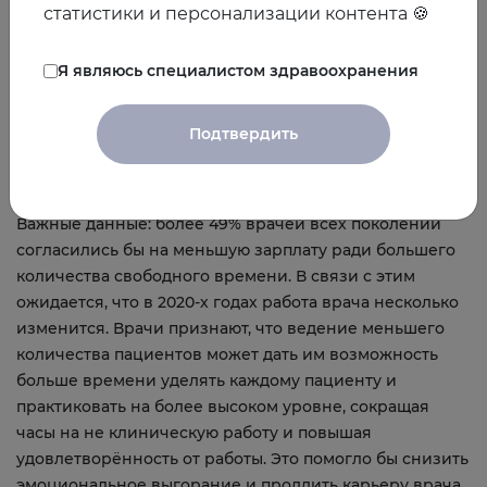
более серьезных структурных решений.
статистики и персонализации контента 🍪
[10]
Я являюсь специалистом здравоохранения
В борьбе с выгоранием миллениалам помогает сон,
поколению X и беби-бумерам – тренировки и время в
Подтвердить
одиночестве.
[11]
Важные данные: более 49% врачей всех поколений
согласились бы на меньшую зарплату ради большего
количества свободного времени. В связи с этим
ожидается, что в 2020-х годах работа врача несколько
изменится. Врачи признают, что ведение меньшего
количества пациентов может дать им возможность
больше времени уделять каждому пациенту и
практиковать на более высоком уровне, сокращая
часы на не клиническую работу и повышая
удовлетворённость от работы. Это помогло бы снизить
эмоциональное выгорание и продлить карьеру врача.