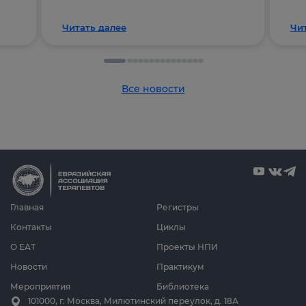
Читать далее
Чи
Все новости
Главная
Регистры
Контакты
Циклы
О ЕАТ
Проекты НПИ
Новости
Практикум
Мероприятия
Библиотека
101000, г. Москва, Милютинский переулок, д. 18А