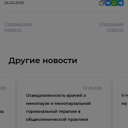
24.02.2020
Предыдущая
Следующая
новость
новость
Другие новости
2025
03.08.2026
Осведомленность врачей о
V 
менопаузе и менопаузальной
на
ва
гормональной терапии в
общеклинической практике