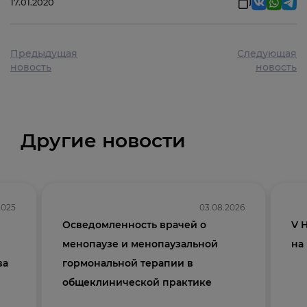
17.01.2020
Предыдущая
Следующая
новость
новость
Другие новости
2025
03.08.2026
Осведомленность врачей о
V 
менопаузе и менопаузальной
на
ва
гормональной терапии в
общеклинической практике