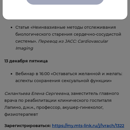
Зарегистрироваться:
https://my.mts-link.ru/j/lvrach/1832
959827
Статья «Неинвазивные методы отслеживания
биологического старения сердечно-сосудистой
системы».
Перевод из JACC: Cardiovascular
Imaging
13 декабря пятница
Вебинар в 16:00 «Оставаться желанной и желать:
аспекты сохранения сексуальной функции»
Силантьева Елена Сергеевна
, заместитель главного
врача по реабилитации клинического госпиталя
Лапино, д.м.н., профессор, акушер-гинеколог,
физиотерапевт
Зарегистрироваться:
https://my.mts-link.ru/j/lvrach/1322