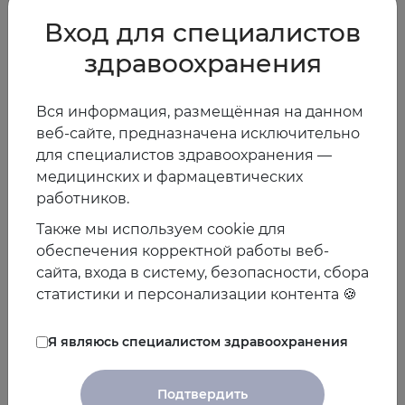
Вебинар в 17:00 «Карбокситерапия как базовая
технология в лечебных и оздоровительных
Вход для специалистов
программах клиник Anti-age терапии и
здравоохранения
восстановительной медицины»
Мавлиева Гульнара Миннедагитовна
, к.м.н., врач-
Вся информация, размещённая на данном
невролог, врач ЛФК и спортивной медицины,
веб-сайте, предназначена исключительно
реабилитолог, врач anti-age
для специалистов здравоохранения —
медицинских и фармацевтических
Зарегистрироваться:
https://my.mts-link.ru/j/lvrach/1377
работников.
908748
Также мы используем cookie для
12 декабря четверг
обеспечения корректной работы веб-
Вебинар в 16:00 «
Дефицит микронутриентов и
сайта, входа в систему, безопасности, сбора
старение
»
статистики и персонализации контента 🍪
Клепикова Мария Викторовна
, к.м.н., доцент кафедры
Я являюсь специалистом здравоохранения
терапии и полиморбидной патологии имени
академика М.С. Вовси ФГБОУ ДПО РМАНПО
Минздрава России
Подтвердить