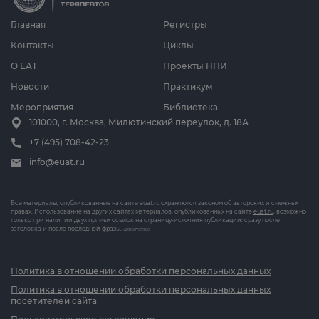
Главная
Регистры
Контакты
Циклы
О ЕАТ
Проекты НПИ
Новости
Практикум
Мероприятия
Библиотека
101000, г. Москва, Милютинский переулок, д. 18А
+7 (495) 708-42-23
info@euat.ru
Все материалы, опубликованные на сайте
euat.ru
охраняются законом об авторских и смежных
правах. Использование на других сайтах материалов, опубликованных на сайте
euat.ru
, возможно
только при наличии двух прямых ссылок на страницу-источник публикации: сразу после
заголовка и после последней фразы.
v202607031833
Политика в отношении обработки персональных данных
Политика в отношении обработки персональных данных
посетителей сайта