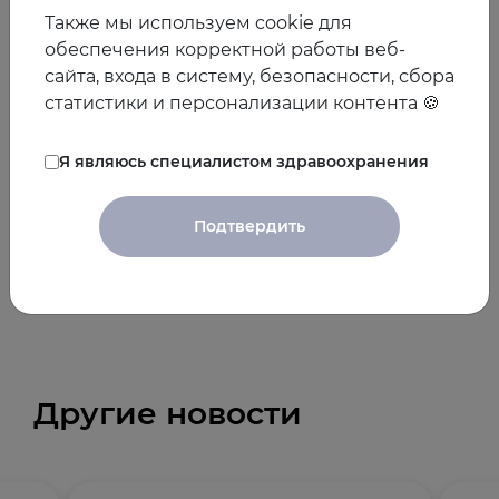
CABEM, Dharmesh Shukla, MD, Kostantinos Morley,
Также мы используем cookie для
FRCEM, Shatha A Al Hilli, FRCR, Khalid Al Rumaihi,
обеспечения корректной работы веб-
FEBU, Prof Stephen H Thomas, MD, Prof Peter A
сайта, входа в систему, безопасности, сбора
Cameron, MD
статистики и персонализации контента 🍪
Материал подготовлен Гатауллиной Д.
Я являюсь специалистом здравоохранения
18.05.2016
Подтвердить
Предыдущая
Следующая
новость
новость
Другие новости