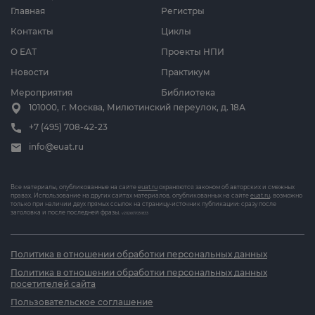
Главная
Регистры
Контакты
Циклы
О ЕАТ
Проекты НПИ
Новости
Практикум
Мероприятия
Библиотека
101000, г. Москва, Милютинский переулок, д. 18А
+7 (495) 708-42-23
info@euat.ru
Все материалы, опубликованные на сайте
euat.ru
охраняются законом об авторских и смежных
правах. Использование на других сайтах материалов, опубликованных на сайте
euat.ru
, возможно
только при наличии двух прямых ссылок на страницу-источник публикации: сразу после
заголовка и после последней фразы.
v202607031833
Политика в отношении обработки персональных данных
Политика в отношении обработки персональных данных
посетителей сайта
Пользовательское соглашение