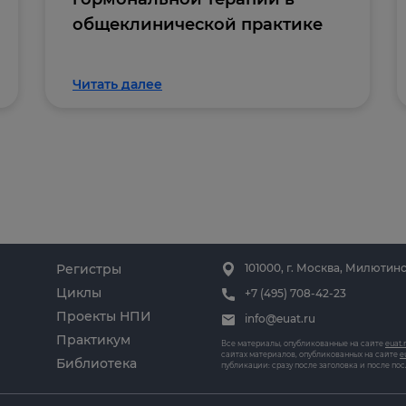
общеклинической практике
Читать далее
Регистры
101000, г. Москва, Милютинс
Циклы
+7 (495) 708-42-23
Проекты НПИ
info@euat.ru
Практикум
Все материалы, опубликованные на сайте
euat.
сайтах материалов, опубликованных на сайте
e
Библиотека
публикации: сразу после заголовка и после по