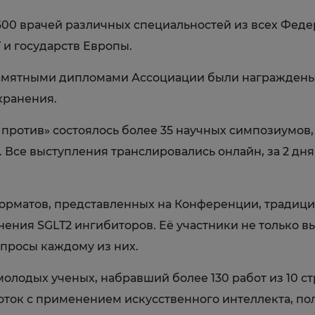
00 врачей различных специальностей из всех Федер
 и государств Европы.
мятными дипломами Ассоциации были награждены 
хранения.
 против» состоялось более 35 научных симпозиумов
. Все выступления транслировались онлайн, за 2 дн
рматов, представленных на Конференции, традицио
ения SGLT2 ингибиторов. Её участники не только 
опросы каждому из них.
лодых ученых, набравший более 130 работ из 10 ст
оток с применением искусственного интеллекта, п