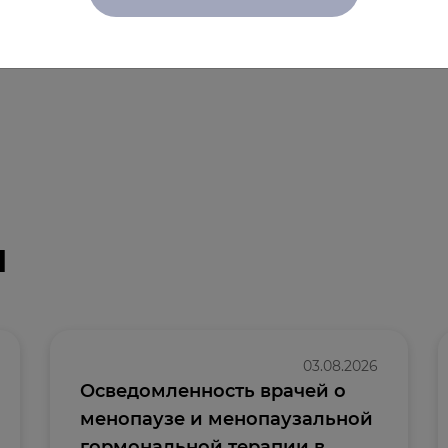
и
03.08.2026
Осведомленность врачей о
менопаузе и менопаузальной
гормональной терапии в