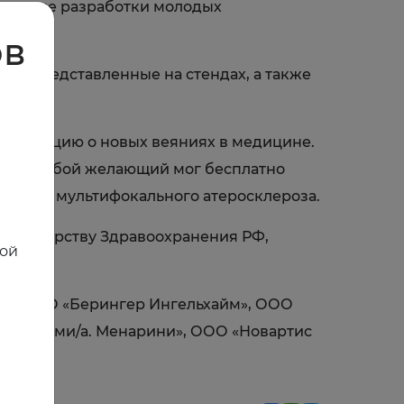
ктивные разработки молодых
ов
мы, представленные на стендах, а также
нформацию о новых веяниях в медицине.
рого любой желающий мог бесплатно
блеме мультифокального атеросклероза.
Министерству Здравоохранения РФ,
ной
урга.
ии: ООО «Берингер Ингельхайм», ООО
рлин-Хеми/а. Менарини», ООО «Новартис