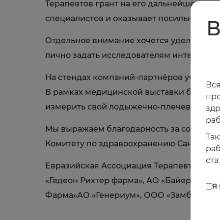
Терапевтов грант на его дальнейшее ра
специалистов и оказывает посильную п
В
Отдельное внимание хочется уделить пос
лично задать исследователям интересую
На стендах компаний-партнёров участни
Вся
В рамках медицинской выставки был пр
пре
измерить свой лодыжечно-плечевой инд
зд
раб
Мы выражаем благодарность за сотрудни
Так
Комитету по здравоохранению Санкт-Пет
раб
ста
Евразийская Ассоциация Терапевтов та
«Гедеон Рихтер фарма», АО «Байер», ОО
Я
Фарма»АО «Генериум», ООО «Замбон фар