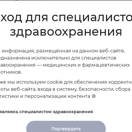
звитие. Ежегодно Ассоциация поддерживает перспе
омощь интересным проектам.
ход для специалист
терной сессии, где любой желающий мог изучить те
здравоохранения
щие его вопросы.
кам так же удалось подчерпнуть важные знания и и
 информация, размещённая на данном веб-сайте,
езентован инновационный аппарат, с помощью кото
дназначена исключительно для специалистов
екс и получить всю необходимую информацию о про
равоохранения — медицинских и фармацевтических
отников.
чество и содействие в организации Конференции 
же мы используем cookie для обеспечения коррект
ербурга и медицинским ассоциациям Санкт-Петерб
оты веб-сайта, входа в систему, безопасности, сбора
тистики и персонализации контента 🍪
к же благодарит официальных спонсоров конференц
О «Мерк», ООО «Эбботт Лэбораториз», Компания «Бе
 являюсь специалистом здравоохранения
ма» и информационных партнеров Ассоциации.
Подтвердить