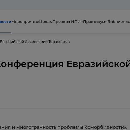
вости
Мероприятия
Циклы
Проекты НПИ
Практикум
Библиотек
Евразийской Ассоциации Терапевтов
Конференция Евразийско
вания и многогранность проблемы коморбидности».