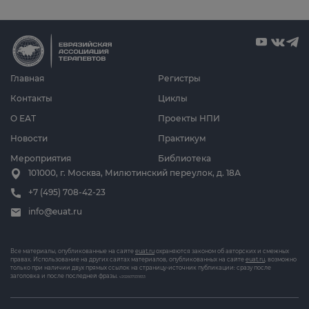
Главная
Регистры
Контакты
Циклы
О ЕАТ
Проекты НПИ
Новости
Практикум
Мероприятия
Библиотека
101000, г. Москва, Милютинский переулок, д. 18А
+7 (495) 708-42-23
info@euat.ru
Все материалы, опубликованные на сайте
euat.ru
охраняются законом об авторских и смежных
правах. Использование на других сайтах материалов, опубликованных на сайте
euat.ru
, возможно
только при наличии двух прямых ссылок на страницу-источник публикации: сразу после
заголовка и после последней фразы.
v202607031833