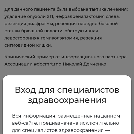
Для данного пациента была выбрана тактика лечения:
удаление опухоли ЗП, нефрадреналэктомия слева,
резекция диафрагмы, резекция передне-боковой
стенки брюшной полости, обструктивная
левосторонняя гемиколэктомия, резекция
сигмовидной кишки.
Клинический пример от информационного партнера
Ассоциации #docmrt.rnd Николай Демченко
04.04.2017
Вход для специалистов
здравоохранения
Предыдущая
Следующая
новость
новость
Вся информация, размещённая на данном
веб-сайте, предназначена исключительно
для специалистов здравоохранения —