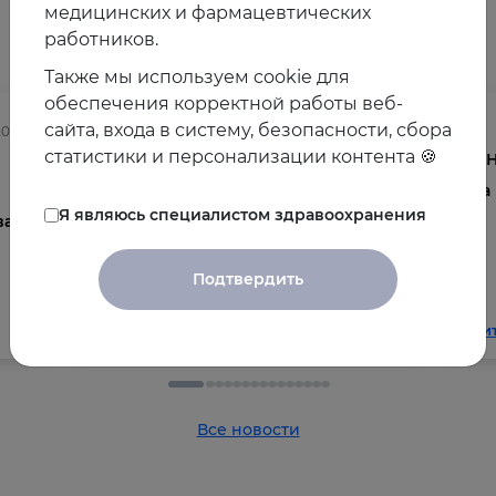
медицинских и фармацевтических
Другие новости
работников.
Также мы используем cookie для
обеспечения корректной работы веб-
сайта, входа в систему, безопасности, сбора
2025
03.08.2026
статистики и персонализации контента 🍪
Осведомленность врачей о
V 
менопаузе и менопаузальной
на
Я являюсь специалистом здравоохранения
ва
гормональной терапии в
общеклинической практике
Подтвердить
Читать далее
Чи
Все новости