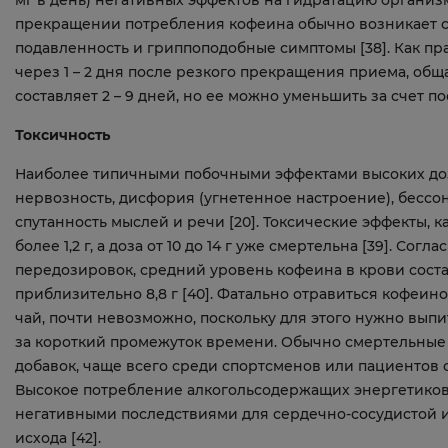
прекращении потребления кофеина обычно возникает си
подавленность и гриппоподобные симптомы [38]. Как пр
через 1 – 2 дня после резкого прекращения приема, о
составляет 2 – 9 дней, но ее можно уменьшить за счет 
Токсичность
Наиболее типичными побочными эффектами высоких доз 
нервозность, дисфория (угнетенное настроение), бесс
спутанность мыслей и речи [20]. Токсические эффекты, 
более 1,2 г, а доза от 10 до 14 г уже смертельна [39]. С
передозировок, средний уровень кофеина в крови состав
приблизительно 8,8 г [40]. Фатально отравиться кофеино
чай, почти невозможно, поскольку для этого нужно выпит
за короткий промежуток времени. Обычно смертельные 
добавок, чаще всего среди спортсменов или пациентов с
Высокое потребление алкогольсодержащих энергетиков 
негативными последствиями для сердечно-сосудистой и
исхода [42].