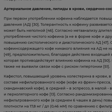
Артериальное давление, липиды в крови, сердечно-со
При первом употреблении кофеина наблюдается повыш
давления (АД) [30]. Толерантность к кофеину развивается
может быть неполной [46]. Согласно метаанализу длит
употребления чистого кофеина (а не в форме кофе и др
повышению систолического и диастолического АД [47]. 
кофеинсодержащего кофе никакого влияния на АД не н
[49], предположительно, благодаря действию входящей 
которая противодействует влиянию кофеина на АД [50]
также не выявили связи кофе с риском гипертонии [51].
Кафестол, повышающий уровень холестерина в крови, в
составе нефильтрованного кофе (кофе из френч-пресса,
скандинавский кофе), в средней – в эспрессо, в малой -
и перколяторного кофе [13]. Согласно рандомизирован
нефильтрованного кофе (в среднем 6 чашек в день) по
плотности на 17,8 мг / дл (0,46 мМ) по сравнению с филь