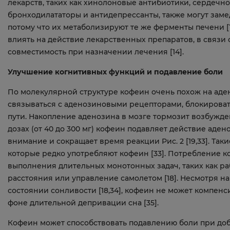
лекарств, таких как хинолоновые антибиотики, сердечно
бронходилататоры и антидепрессанты, также могут заме
потому что их метаболизируют те же ферменты печени [
влиять на действие лекарственных препаратов, в связи 
совместимость при назначении лечения [14].
Улучшение когнитивных функций и подавление боли
По молекулярной структуре кофеин очень похож на аде
связываться с аденозиновыми рецепторами, блокироват
пути. Накопление аденозина в мозге тормозит возбужде
дозах (от 40 до 300 мг) кофеин подавляет действие аде
внимание и сокращает время реакции Рис. 2 [19,33]. Та
которые редко употребляют кофеин [33]. Потребление 
выполнения длительных монотонных задач, таких как р
расстояния или управление самолетом [18]. Несмотря на 
состоянии сонливости [18,34], кофеин не может компен
фоне длительной депривации сна [35].
Кофеин может способствовать подавлению боли при доба