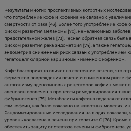
Результаты многих проспективных когортных исследован
что потребление кофе и кофеина не связано с увеличен
смертности от рака [43]. Более того употребление коф
риском развития меланомы [70], немеланомных заболеван
предстательной желез [73]. Тесная обратная связь был
риском развития рака эндометрия [74], а также гепатоц
эндометрия сниженный риск связан с употреблением коф
гепатоцеллюлярной карциномы - именно с кофеином.
Кофе благоприятно влияет на состояние печени, что от
ферментов повреждения печени и сниженном риске фибр
антагонизму аденозиновых рецепторов кофеин может п
аденозин вовлечен в процессы ремоделирования тканей, 
фибриногенез [75]. Метаболиты кофеина подавляют отлож
сам кофеин, как было показано на животных моделях, ин
Рандомизированные исследования на людях показали, 
уровень коллагена в печени при гепатите C [78]. Кроме 
обеспечить защиту от стеатоза печени и фиброгенеза, 