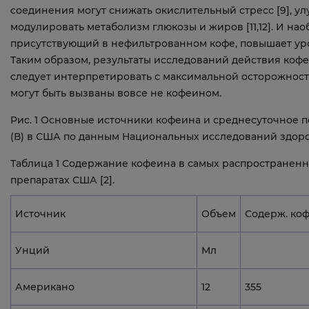
соединения могут снижать окислительный стресс [9], ул
модулировать метаболизм глюкозы и жиров [11,12]. И нао
присутствующий в нефильтрованном кофе, повышает уров
Таким образом, результаты исследований действия коф
следует интерпретировать с максимальной осторожнос
могут быть вызваны вовсе не кофеином.
Рис. 1 Основные источники кофеина и среднесуточное 
(В) в США по данным Национальных исследований здоровья 
Таблица 1 Содержание кофеина в самых распространенн
препаратах США [2].
Источник
Объем
Содерж. коф
Унций
Мл
Американо
12
355