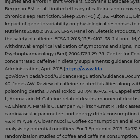
injuries and errors in shift workers. Cochrane Database Syst 
Bergman EM, et al. Limited efficacy of caffeine and recovery
chronic sleep restriction. Sleep 2017; 40(12). 36. Fulton JL, Di
Impact of genetic variability on physiological responses to 
Nutrients 2018;10:1373. 37. EFSA Panel on Dietetic Products, 
the safety of caffeine. EFSA J 2015; 13(5):4102. 38. Juliano LM, 
withdrawal: empirical validation of symptoms and signs, inc
Psychopharmacology (Berl) 2004;176:1-29. 39. Center for Foo
concentrated caffeine in dietary supplements: guidance for
Administration, April 2018 (
https://www.fda
.gov/downloads/Food/GuidanceRegulation/GuidanceDocumentsRegulatoryInformation/UCM604319.pdf). 40. Jones AW. Review of caffeine-related fatalities along with postmortem blood concentrations in 51 poisoning deaths. J Anal Toxicol 2017;41:167-72. 41. Cappelletti S, Piacentino D, Fineschi V, Frati P, Cipolloni L, Aromatario M. Caffeine-related deaths: manner of deaths and categories at risk. Nutrients 2018;10: 611. 42. Ehlers A, Marakis G, Lampen A, Hirsch-Ernst KI. Risk assessment of energy drinks with focus on cardiovascular parameters and energy drink consumption in Europe. Food Chem Toxicol 2019; 130:109-21. 43. Kim Y, Je Y, Giovannucci E. Coffee consumption and all-cause and causespecific mortality: a meta-analysis by potential modifiers. Eur J Epidemiol 2019; 34:731-52. 44. Cornelis MC, Munafo MR. Mendelian randomization studies of coffee and caffeine consumption. Nutrients 2018;10: 1343. 45. Feskanich D, Rimm EB, Giovannucci EL, et al. Reproducibility and validity of food intake measurements from a semiquantitative food frequency questionnaire. J Am Diet Assoc 1993;93:790-6. 46. Lovallo WR, Wilson MF, Vincent AS, Sung BH, McKey BS, Whitsett TL. Blood pressure response to caffeine shows incomplete tolerance after short-term regular consumption. Hypertension 2004;43:760-5. 47. Noordzij M, Uiterwaal CSPM, Arends LR, Kok FJ, Grobbee DE, Geleijnse JM. Blood pressure response to chronic intake of coffee and caffeine: a meta-analysis of randomized controlled trials. J Hypertens 2005;23:921-8. 48. Steffen M, Kuhle C, Hensrud D, Erwin PJ, Murad MH. The effect of coffee consumption on blood pressure and the development of hypertension: a systematic review and meta-analysis. J Hypertens 2012;30:2245-54. 49. Mesas AE, Leon-Muñoz LM, Rodriguez-Artalejo F, Lopez-Garcia E. The effect of coffee on blood pressure and cardiovascular disease in hypertensive individuals: a systematic review and metaanalysis. Am J Clin Nutr 2011;94:1113-26. 50. Onakpoya IJ, Spencer EA, Thompson MJ, Heneghan CJ. The effect of chlorogenic acid on blood pressure: a systematic review and meta-analysis of randomized clinical trials. J Hum Hypertens 2015;29: 77-81. 51. Grosso G, Micek A, Godos J, et al. Long-term coffee consumption is associated with decreased incidence of newonset hypertension: a dose-response metaanalysis. Nutrients 2017;9:890. 52. Jee SH, He J, Appel LJ, Whelton PK, Suh I, Klag MJ. Coffee consumption and serum lipids: a meta-analysis of randomized controlled clinical trials. Am J Epidemiol 2001;153:353-62. 53. Silverman MG, Ference BA, Im K, et al. Association between lowering LDL-C and cardiovascular risk reduction among different therapeutic interventions: a systematic review and meta-analysis. JAMA 2016;316:1289-97. 54. Zuchinali P, Ribeiro PA, Pimentel M, da Rosa PR, Zimerman LI, Rohde LE. Effect of caffeine on ventricular arrhythmia: a systematic review and meta-analysis of experimental and clinical studies. Europace 2016;18:257-66. 55. Larsson SC, Drca N, Jensen-Urstad M, Wolk A. Coffee consumption is not associated with increased risk of atrial fibrillation: results from two prospective cohorts and a meta-analysis. BMC Med 2015;13:207. 56. Ding M, Bhupathiraju SN, Satija A, van Dam RM, Hu FB. Long-term coffee consumption and risk of cardiovascular disease: a systematic review and a doseresponse meta-analysis of prospective cohort studies. Circulation 2014;129:643-59. 57. Harpaz E, Tamir S, Weinstein A, Weinstein Y. The effect of caffeine on energy balance. J Basic Clin Physiol Pharmacol 2017;28:1-10. 58. Velickovic K, Wayne D, Leija HAL, et al. Caffeine exposure induces browning features in adipose tissue in vitro and in vivo. Sci Rep 2019;9:9104. 59. Dulloo AG, Geissler CA, Horton T, Collins A, Miller DS. Normal caffeine consumption: influence on thermogenesis and daily energy expenditure in lean and postobese human volunteers. Am J Clin Nutr 1989;49:44-50. 60. Lopez-Garcia E, van Dam RM, Rajpathak S, Willett WC, Manson JE, Hu FB. Changes in caffeine intake and long-term weight change in men and women. Am J Clin Nutr 2006;83:674-80. 61. Larsen SC, Mikkelsen M-L, Frederiksen P, Heitmann BL. Habitual coffee consumption and changes in measures of adiposity: a comprehensive study of longitudinal associations. Int J Obes (Lond) 2018;42:880-6. 62. Ohnaka K, Ikeda M, Maki T, et al. Effects of 16-week consumption of caffeinated and decaffeinated instant coffee on glucose metabolism in a randomized controlled trial. J Nutr Metab 2012;2012: 207426. 63. de Ruyter JC, Olthof MR, Seidell JC, Katan MB. A trial of sugar-free or sugarsweetened beverages and body weight in children. N Engl J Med 2012;367:1397-406. 64. Keijzers GB, De Galan BE, Tack CJ, Smits P. Caffeine can decrease insulin sensitivity in humans. Diabetes Care 2002; 25:364-9. 65. Wedick NM, Brennan AM, Sun Q, Hu FB, Mantzoros CS, van Dam RM. Effects of caffeinated and decaffeinated coffee on biological risk factors for type 2 diabetes: a randomized controlled trial. Nutr J 2011;10:93. 66. Carlström M, Larsson SC. Coffee consumption and reduced risk of developing type 2 diabetes: a systematic review with meta-analysis. Nutr Rev 2018;76:395-417. 67. Ong KW, Hsu A, Tan BKH. Anti-diabetic and anti-lipidemic effects of chlorogenic acid are mediated by AMPK activation. Biochem Pharmacol 2013;85: 1341-51. 68. Wang A, Wang S, Zhu C, et al. Coffee and cancer risk: a meta-analysis of prospective observational studies. Sci Rep 2016;6:33711. 69. Drinking coffee, mate, and very hot beverages. IARC monographs on the evaluation of carcinogenic risks to humans. Vol. 116. Lyon, France: International Agency for Research on Cancer, 2018. 70. Micek A, Godos J, Lafranconi A, Marranzano M, Pajak 