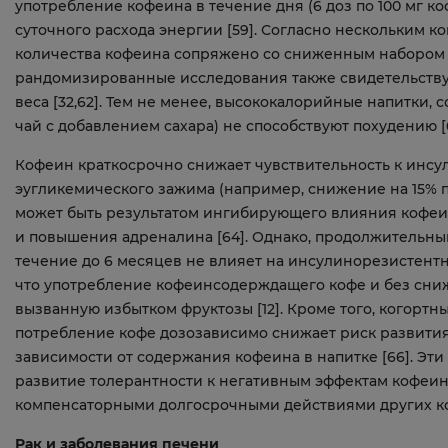
употребление кофеина в течение дня (6 доз по 100 мг 
суточного расхода энергии [59]. Согласно нескольким 
количества кофеина сопряжено со сниженным набором в
рандомизированные исследования также свидетельству
веса [32,62]. Тем не менее, высококалорийные напитки,
чай с добавлением сахара) не способствуют похудению [6
Кофеин краткосрочно снижает чувствительность к инсул
эугликемического зажима (например, снижение на 15% пос
может быть результатом ингибирующего влияния кофеин
и повышения адреналина [64]. Однако, продолжительный 
течение до 6 месяцев не влияет на инсулинорезистентнос
что употребление кофеинсодерждащего кофе и без сниж
вызванную избытком фруктозы [12]. Кроме того, когортн
потребление кофе дозозависимо снижает риск развития 
зависимости от содержания кофеина в напитке [66]. Эт
развитие толерантности к негативным эффектам кофеин
компенсаторными долгосрочными действиями других ком
Рак и заболевания печени