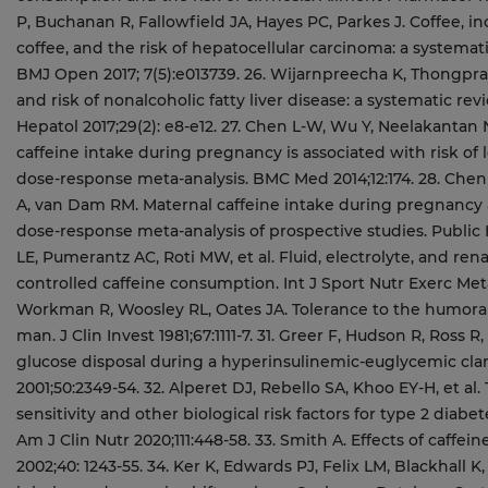
P, Buchanan R, Fallowfield JA, Hayes PC, Parkes J. Coffee, i
coffee, and the risk of hepatocellular carcinoma: a systema
BMJ Open 2017; 7(5):e013739. 26. Wijarnpreecha K, Thongpr
and risk of nonalcoholic fatty liver disease: a systematic re
Hepatol 2017;29(2): e8-e12. 27. Chen L-W, Wu Y, Neelakanta
caffeine intake during pregnancy is associated with risk of
dose-response meta-analysis. BMC Med 2014;12:174. 28. Che
A, van Dam RM. Maternal caffeine intake during pregnancy a
dose-response meta-analysis of prospective studies. Public H
LE, Pumerantz AC, Roti MW, et al. Fluid, electrolyte, and rena
controlled caffeine consumption. Int J Sport Nutr Exerc Met
Workman R, Woosley RL, Oates JA. Tolerance to the humoral
man. J Clin Invest 1981;67:1111-7. 31. Greer F, Hudson R, Ross
glucose disposal during a hyperinsulinemic-euglycemic cl
2001;50:2349-54. 32. Alperet DJ, Rebello SA, Khoo EY-H, et al
sensitivity and other biological risk factors for type 2 diabe
Am J Clin Nutr 2020;111:448-58. 33. Smith A. Effects of caff
2002;40: 1243-55. 34. Ker K, Edwards PJ, Felix LM, Blackhall K