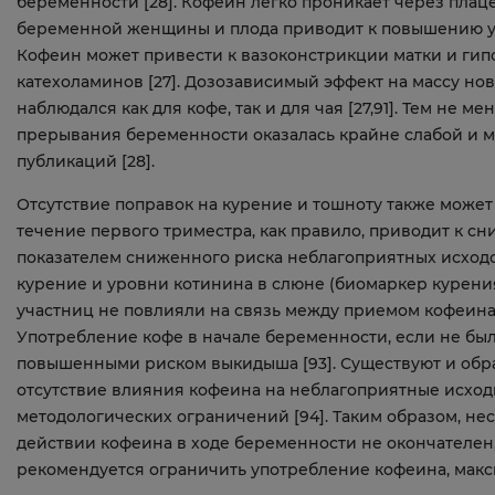
беременности [28]. Кофеин легко проникает через плац
беременной женщины и плода приводит к повышению ур
Кофеин может привести к вазоконстрикции матки и гип
катехоламинов [27]. Дозозависимый эффект на массу но
наблюдался как для кофе, так и для чая [27,91]. Тем не 
прерывания беременности оказалась крайне слабой и мо
публикаций [28].
Отсутствие поправок на курение и тошноту также может в
течение первого триместра, как правило, приводит к с
показателем сниженного риска неблагоприятных исходо
курение и уровни котинина в слюне (биомаркер курения
участниц не повлияли на связь между приемом кофеина
Употребление кофе в начале беременности, если не был
повышенными риском выкидыша [93]. Существуют и обр
отсутствие влияния кофеина на неблагоприятные исход
методологических ограничений [94]. Таким образом, нес
действии кофеина в ходе беременности не окончателен
рекомендуется ограничить употребление кофеина, максим