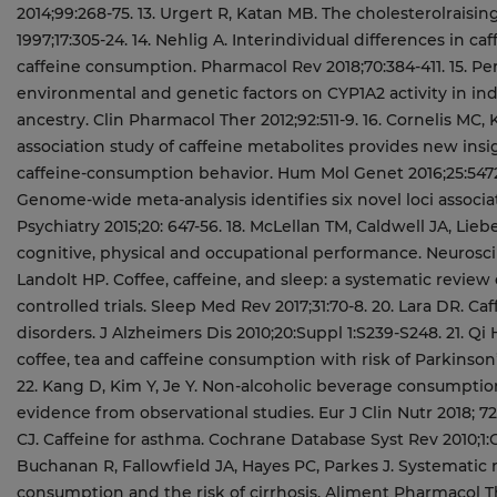
2014;99:268-75. 13. Urgert R, Katan MB. The cholesterolraisi
1997;17:305-24. 14. Nehlig A. Interindividual differences in c
caffeine consumption. Pharmacol Rev 2018;70:384-411. 15. Per
environmental and genetic factors on CYP1A2 activity in in
ancestry. Clin Pharmacol Ther 2012;92:511-9. 16. Cornelis MC
association study of caffeine metabolites provides new insi
caffeine-consumption behavior. Hum Mol Genet 2016;25:5472-82
Genome-wide meta-analysis identifies six novel loci associ
Psychiatry 2015;20: 647-56. 18. McLellan TM, Caldwell JA, Lie
cognitive, physical and occupational performance. Neurosci Bi
Landolt HP. Coffee, caffeine, and sleep: a systematic revie
controlled trials. Sleep Med Rev 2017;31:70-8. 20. Lara DR. Ca
disorders. J Alzheimers Dis 2010;20:Suppl 1:S239-S248. 21. Qi
coffee, tea and caffeine consumption with risk of Parkinson’s
22. Kang D, Kim Y, Je Y. Non-alcoholic beverage consumptio
evidence from observational studies. Eur J Clin Nutr 2018; 72:
CJ. Caffeine for asthma. Cochrane Database Syst Rev 2010;1:
Buchanan R, Fallowfield JA, Hayes PC, Parkes J. Systematic 
consumption and the risk of cirrhosis. Aliment Pharmacol T