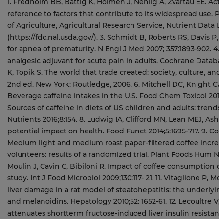
1. Fredholm BB, Bättig K, Holmén J, Nehlig A, Zvartau EE. Act
reference to factors that contribute to its widespread use.
of Agriculture, Agricultural Research Service, Nutrient Data
(https://fdc.nal.usda.gov/). 3. Schmidt B, Roberts RS, Davis P
for apnea of prematurity. N Engl J Med 2007; 357:1893-902. 4.
analgesic adjuvant for acute pain in adults. Cochrane Datab
K, Topik S. The world that trade created: society, culture, 
2nd ed. New York: Routledge, 2006. 6. Mitchell DC, Knight C
Beverage caffeine intakes in the U.S. Food Chem Toxicol 20
Sources of caffeine in diets of US children and adults: tre
Nutrients 2016;8:154. 8. Ludwig IA, Clifford MN, Lean MEJ, As
potential impact on health. Food Funct 2014;5:1695-717. 9. C
Medium light and medium roast paper-filtered coffee increa
volunteers: results of a randomized trial. Plant Foods Hum Nut
Moulin J, Cavin C, Bibiloni R. Impact of coffee consumption
study. Int J Food Microbiol 2009;130:117- 21. 11. Vitaglione P, 
liver damage in a rat model of steatohepatitis: the underl
and melanoidins. Hepatology 2010;52: 1652-61. 12. Lecoultre V,
attenuates shortterm fructose-induced liver insulin resista