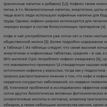
(различные напитки и добавки) [1,2]. Кофеин также можн
питье, в т.ч. безалкогольные напитки, энергетики, шоты 
Чаще всего люди используют кофейные напитки для бо
труда. Однако, кофеин широко используется для лечения
нередко входит в состав болеутоляющих препаратов [4].
Кофе и чай употребляются уже сотни лет и стали неотъ
общественной жизни [5]. Более подробно содержание к
в Таблице 1. Из таблицы следует, что самая высокая кон
энергетиках и кофеиновых таблетках, средняя – в чае, а 
85% жителей США потребляют кофеин ежедневно [6], сре
что эквивалентно примерно 1,5 стандартным чашкам кофе
источником кофеина у взрослых, тогда как у подростков –
Широко распространено мнение о том, что кофе и кофе
сердечно-сосудистых заболеваний, но недавно появилис
[8]. Ключевой проблемой в исследованиях эффектов кофе 
сотни других биологически активных фитохимических в
(хлорогеновые кислоты и лигнаны), алкалоид тригонел
обжарки, а также небольшие количества магния, калия 