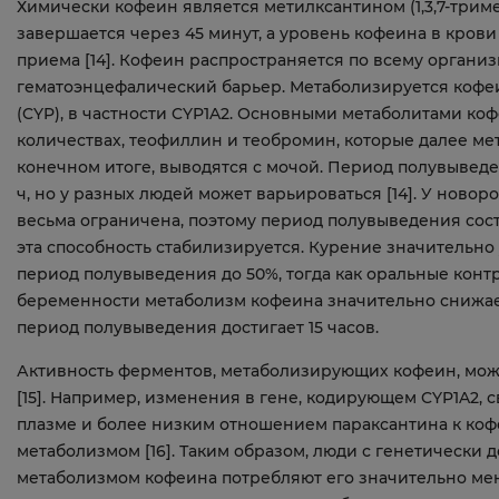
Химически кофеин является метилксантином (1,3,7-трим
завершается через 45 минут, а уровень кофеина в крови д
приема [14]. Кофеин распространяется по всему органи
гематоэнцефалический барьер. Метаболизируется кофе
(CYP), в частности CYP1A2. Основными метаболитами ко
количествах, теофиллин и теобромин, которые далее ме
конечном итоге, выводятся с мочой. Период полувыведен
ч, но у разных людей может варьироваться [14]. У ново
весьма ограничена, поэтому период полувыведения соста
эта способность стабилизируется. Курение значительно
период полувыведения до 50%, тогда как оральные контр
беременности метаболизм кофеина значительно снижает
период полувыведения достигает 15 часов.
Активность ферментов, метаболизирующих кофеин, може
[15]. Например, изменения в гене, кодирующем CYP1A2,
плазме и более низким отношением параксантина к кофе
метаболизмом [16]. Таким образом, люди с генетическ
метаболизмом кофеина потребляют его значительно мень