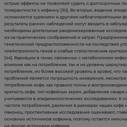
острые эффекты не позволяют судить о долгосрочных по
толерантности к кофеину [30]. Во-вторых, ведение эпи
осложняется курением и другими неблагоприятными фа
результаты ранних наблюдений могут вводить в заблуж
необходимы длительные рандомизированные исследова
из-за практических соображений и затрат. Предприним
генетической предрасположенности на последствия уп
плейотропность генов и слабые статистические критер
[44]. Вариации в генах, связанных с метаболизмом кофе
влияние как на потребление, так и на уровень циркули
потребление, но более высокий уровень в крови), что та
проблемой является погрешность измерения, несмотря н
потребления кофе, как правило точны и воспроизводимы
крепость кофе, тип кофейных зерен, добавление сахара 
учитываются в эпидемиологических исследованиях. К с
частоте потребления, различия в размерах чашек кофе 
Наконец, проспективные исследования оценивают, главн
основных источников кофеина, поэтому остается неясны
на другие источники кофеина.