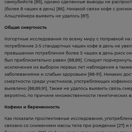
самоубийств [85], однако сделанные выводы не распрос
(более 8 чашек в день) [86]. Никакой связи кофе с рис
Альцгеймера выявить не удалось [87].
Общая смертность
Когортные исследования по всему миру с поправкой на к
потребление 2-5 стандартных чашек кофе в день не уве
превышении потребления более 5 чашек в день риск см
был приблизительно равен [88,89]. Следует подчеркнут
исключения из выборок первых лет наблюдения а также
заболеваниями и слабым здоровьем [88-91]. Никаких д
смертности среди участников, употребляющих кофеинс
выявлено [88,89,91]. Также не удалось выявить связь см
вероятно, по причине множественности генетических ва
Кофеин и беременность
Как показали проспективные исследования, употреблен
связано со снижением массы тела при рождении [27] 