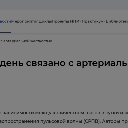
вости
Мероприятия
Циклы
Проекты НПИ
Практикум
Библиотек
о с артериальной жесткостью
 день связано с артериал
 зависимости между количеством шагов в сутки и 
распространения пульсовой волны (СРПВ). Авторы п