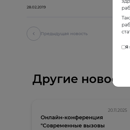
зд
28.02.2019
раб
Так
раб
ста
Предыдущая новость
Я
Другие новост
20.11.2025
Онлайн-конференция
"Современные вызовы