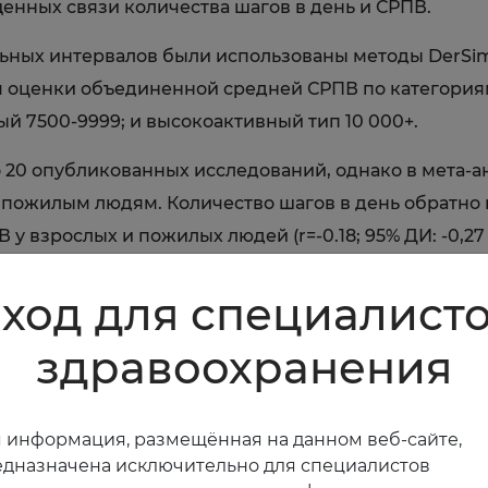
енных связи количества шагов в день и СРПВ.
ных интервалов были использованы методы DerSimo
 оценки объединенной средней СРПВ по категория
ый 7500-9999; и высокоактивный тип 10 000+.
 20 опубликованных исследований, однако в мета-а
пожилым людям. Количество шагов в день обратно 
взрослых и пожилых людей (r=-0.18; 95% ДИ: -0,27 -
егрессионная модель показала, что объединенная С
ход для специалист
о в первую очередь повлияли низкие значения СРПВ
здравоохранения
лиз демонстрируют клинически значимую связь ме
ятым показателем артериальной жесткости и ранни
 информация, размещённая на данном веб-сайте,
дназначена исключительно для специалистов