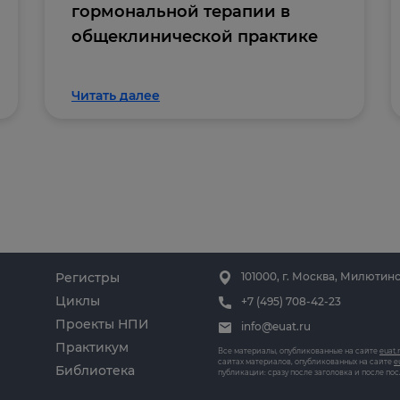
гормональной терапии в
общеклинической практике
Читать далее
Регистры
101000, г. Москва, Милютинс
Циклы
+7 (495) 708-42-23
Проекты НПИ
info@euat.ru
Практикум
Все материалы, опубликованные на сайте
euat.
сайтах материалов, опубликованных на сайте
e
Библиотека
публикации: сразу после заголовка и после по