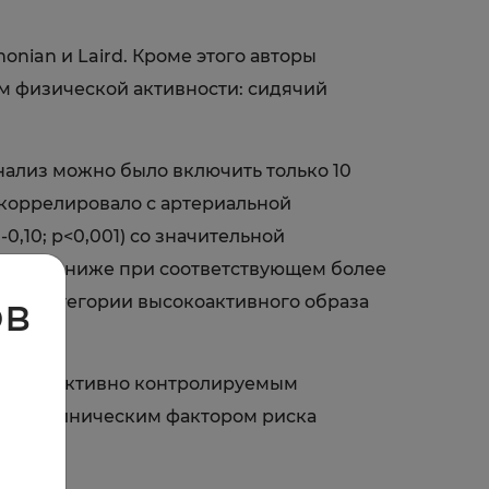
nian и Laird. Кроме этого авторы
м физической активности: сидячий
нализ можно было включить только 10
коррелировало с артериальной
0,10; р<0,001) со значительной
РПВ была ниже при соответствующем более
ов
 для категории высокоактивного образа
жду объективно контролируемым
м субклиническим фактором риска