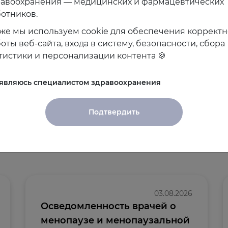
равоохранения — медицинских и фармацевтических
отников.
же мы используем cookie для обеспечения коррект
оты веб-сайта, входа в систему, безопасности, сбора
тистики и персонализации контента 🍪
 являюсь специалистом здравоохранения
Подтвердить
и
03.08.2026
Осведомленность врачей о
менопаузе и менопаузальной