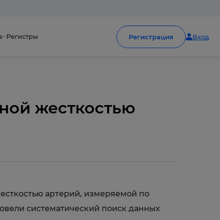
а
Регистры
Регистрация
Вход
ьной жесткостью
жесткостью артерий, измеряемой по
ровели систематический поиск данных