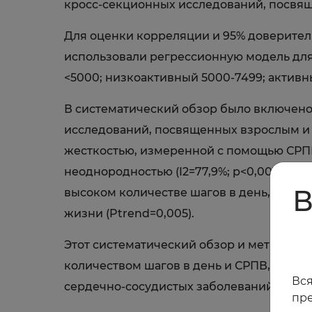
кросс-секционных исследований, посвящ
Для оценки корреляции и 95% доверитель
использовали регрессионную модель для
<5000; низкоактивный 5000-7499; активн
В систематический обзор было включено
исследований, посвященных взрослым и 
жесткостью, измеренной с помощью СРПВ у 
неоднородностью (I2=77,9%; р<0,001). Р
В
высоком количестве шагов в день, на чт
жизни (Ptrend=0,005).
Этот систематический обзор и мета-ана
количеством шагов в день и СРПВ, прин
Вся
сердечно-сосудистых заболеваний.
пре