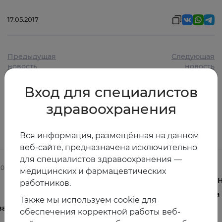
17.05.2017
Предыдущая
Следующая
новость
новость
Вход для специалистов
здравоохранения
Другие новости
Вся информация, размещённая на данном
веб-сайте, предназначена исключительно
для специалистов здравоохранения —
2025
03.08.2026
медицинских и фармацевтических
Осведомленность врачей о
V 
работников.
менопаузе и менопаузальной
на
Также мы используем cookie для
ва
гормональной терапии в
обеспечения корректной работы веб-