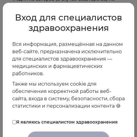
согласен с участием работы в конкурсе;
представляющие собой обзоры литературы.
Вход для специалистов
здравоохранения
В случае, если одним участником будут поданы работы
на несколько тем, победить возможно будет только в
одной номинации.
Вся информация, размещённая на данном
веб-сайте, предназначена исключительно
Все Конкурсанты будут уведомлены о результатах
для специалистов здравоохранения —
рассмотрения работ до 31 октября 2018 года.
медицинских и фармацевтических
работников.
Награждение:
Также мы используем cookie для
Победители Конкурса в пяти номинациях будут
обеспечения корректной работы веб-
официально объявлены до проведения VIII
сайта, входа в систему, безопасности, сбора
Международной Конференции Евразийской
статистики и персонализации контента 🍪
Ассоциации Терапевтов.
По итогам рассмотрения работ будут определены
Я являюсь специалистом здравоохранения
победители в каждой номинации, и они будут
награждены следующими призами: