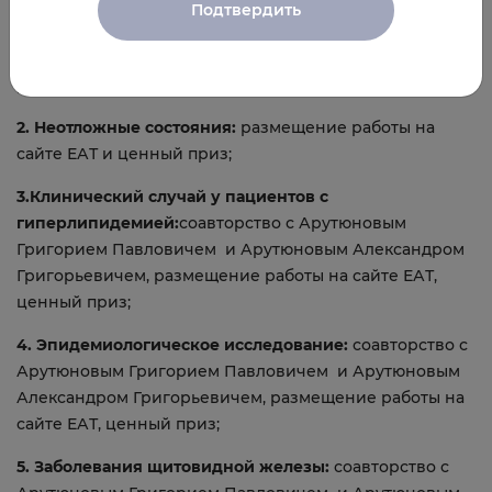
Подтвердить
1. Инновационный подход в области внутренних
болезней:
Грант от ЕАТ на научные исследования в
размере 100 000 рублей;
2. Неотложные состояния:
размещение работы на
сайте ЕАТ и ценный приз;
3.Клинический случай у пациентов с
гиперлипидемией:
соавторство с Арутюновым
Григорием Павловичем и Арутюновым Александром
Григорьевичем, размещение работы на сайте ЕАТ,
ценный приз;
4. Эпидемиологическое исследование:
соавторство с
Арутюновым Григорием Павловичем и Арутюновым
Александром Григорьевичем, размещение работы на
сайте ЕАТ, ценный приз;
5. Заболевания щитовидной железы:
соавторство с