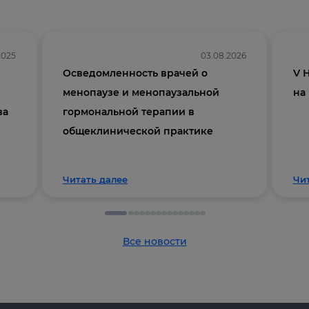
2025
03.08.2026
Осведомленность врачей о
V 
менопаузе и менопаузальной
на
ва
гормональной терапии в
общеклинической практике
Читать далее
Чи
Все новости