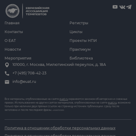
Главная
Регистры
Контакты
Циклы
О ЕАТ
Проекты НПИ
Новости
Практикум
Мероприятия
Библиотека
101000, г. Москва, Милютинский переулок, д. 18А
+7 (495) 708-42-23
info@euat.ru
Все материалы, опубликованные на сайте
euat.ru
охраняются законом об авторских и смежных
правах. Использование на других сайтах материалов, опубликованных на сайте
euat.ru
, возможно
только при наличии двух прямых ссылок на страницу-источник публикации: сразу после
заголовка и после последней фразы.
v202607031833
Политика в отношении обработки персональных данных
Политика в отношении обработки персональных данных