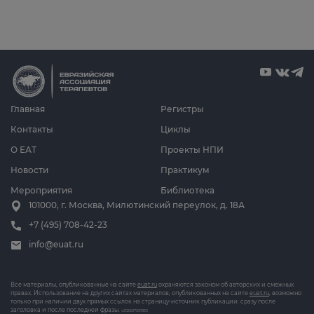
Главная
Регистры
Контакты
Циклы
О ЕАТ
Проекты НПИ
Новости
Практикум
Мероприятия
Библиотека
101000, г. Москва, Милютинский переулок, д. 18А
+7 (495) 708-42-23
info@euat.ru
Все материалы, опубликованные на сайте
euat.ru
охраняются законом об авторских и смежных
правах. Использование на других сайтах материалов, опубликованных на сайте
euat.ru
, возможно
только при наличии двух прямых ссылок на страницу-источник публикации: сразу после
заголовка и после последней фразы.
v202607031833