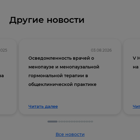
Другие новости
2025
03.08.2026
Осведомленность врачей о
V 
менопаузе и менопаузальной
на
ва
гормональной терапии в
общеклинической практике
Читать далее
Чи
Все новости