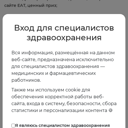
сайте ЕАТ, ценный приз;
5. Эндокринные заболевания: соавторство с
Арутюновым Григорием Павловичем и Арутюновым
Вход для специалистов
Александром Григорьевичем, размещение работы на
здравоохранения
сайте ЕАТ, ценный приз.
Согласно решению комиссии, трем победителям
Вся информация, размещённая на данном
дополнительно будет организована поездка и
веб-сайте, предназначена исключительно
предоставлена возможность представить свою работу
для специалистов здравоохранения —
в форме устного доклада в рамках очередной
медицинских и фармацевтических
конференции ЕАТ.
работников.
Материалы необходимо присылать на электронный
Также мы используем cookie для
адрес Contest@euat.ru с указанием темы письма:
обеспечения корректной работы веб-
"Конкурс Молодых ученых"
сайта, входа в систему, безопасности, сбора
статистики и персонализации контента 🍪
Работы принимаются до 15 сентября 2019 г.
КОНКУРС СТЕНДОВЫХ ДОКЛАДОВ
Я являюсь специалистом здравоохранения