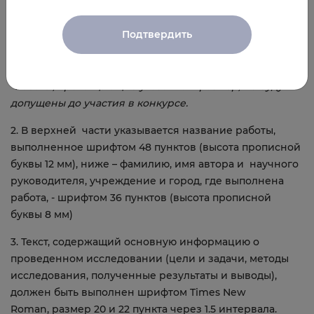
Требования к стендовым докладам:
Подтвердить
1. Размер плаката не должен превышать 900*900
мм
(печать возможна силами Организатора)
*Работы, превыщающие указанный размер, не будут
допущены до участия в конкурсе.
2. В верхней части указывается название работы,
выполненное шрифтом 48 пунктов (высота прописной
буквы 12 мм), ниже – фамилию, имя автора и научного
руководителя, учреждение и город, где выполнена
работа, - шрифтом 36 пунктов (высота прописной
буквы 8 мм)
3. Текст, содержащий основную информацию о
проведенном исследовании (цели и задачи, методы
исследования, полученные результаты и выводы),
должен быть выполнен шрифтом Times New
Roman, размер 20 и 22 пункта через 1.5 интервала.