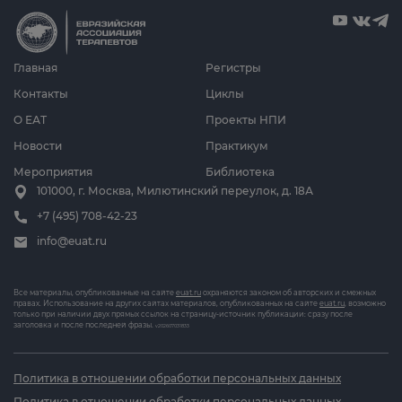
Главная
Регистры
Контакты
Циклы
О ЕАТ
Проекты НПИ
Новости
Практикум
Мероприятия
Библиотека
101000, г. Москва, Милютинский переулок, д. 18А
+7 (495) 708-42-23
info@euat.ru
Все материалы, опубликованные на сайте
euat.ru
охраняются законом об авторских и смежных
правах. Использование на других сайтах материалов, опубликованных на сайте
euat.ru
, возможно
только при наличии двух прямых ссылок на страницу-источник публикации: сразу после
заголовка и после последней фразы.
v202607031833
Политика в отношении обработки персональных данных
Политика в отношении обработки персональных данных