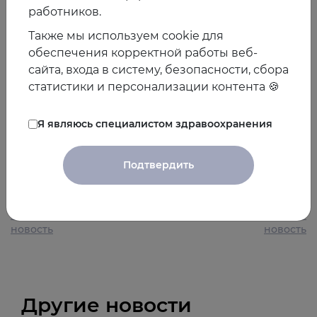
Молярная концентрация является характеристикой
работников.
Лп(а), который влияет на риск сердечно-сосудистых
Также мы используем cookie для
заболеваний. Низкая концентрация Лп(a) (<10%)
обеспечения корректной работы веб-
увеличивает риск СД2т. Фармакологическое
сайта, входа в систему, безопасности, сбора
снижение концентрации Лп(а) у 20% лиц с
статистики и персонализации контента 🍪
наибольшей концентрацией вплоть до
популяционной медианы прогнозирует снижение
Я являюсь специалистом здравоохранения
риска ИБС без увеличения риска СД2т.
08.02.2020
Подтвердить
Предыдущая
Следующая
новость
новость
Другие новости