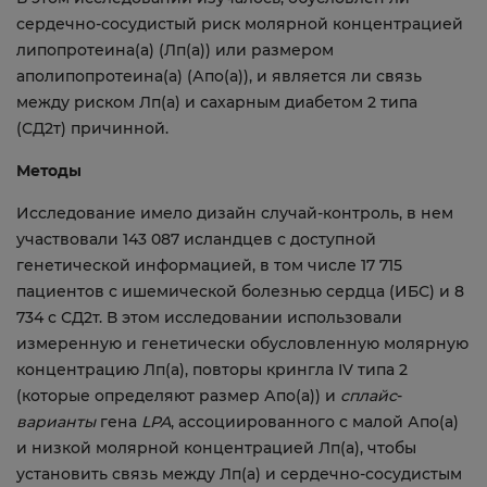
сердечно-сосудистый риск молярной концентрацией
липопротеина(а) (Лп(a)) или размером
аполипопротеина(a) (Апo(a)), и является ли связь
между риском Лп(a) и сахарным диабетом 2 типа
(СД2т) причинной.
Методы
Исследование имело дизайн случай-контроль, в нем
участвовали 143 087 исландцев с доступной
генетической информацией, в том числе 17 715
пациентов с ишемической болезнью сердца (ИБС) и 8
734 с СД2т. В этом исследовании использовали
измеренную и генетически обусловленную молярную
концентрацию Лп(а), повторы крингла IV типа 2
(которые определяют размер Апо(а)) и
сплайс
-
варианты
гена
LPA
, ассоциированного с малой Апо(а)
и низкой молярной концентрацией Лп(а), чтобы
установить связь между Лп(а) и сердечно-сосудистым