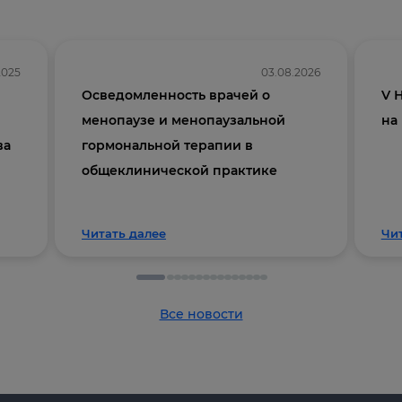
2025
03.08.2026
Осведомленность врачей о
V 
менопаузе и менопаузальной
на
ва
гормональной терапии в
общеклинической практике
Читать далее
Чи
Все новости