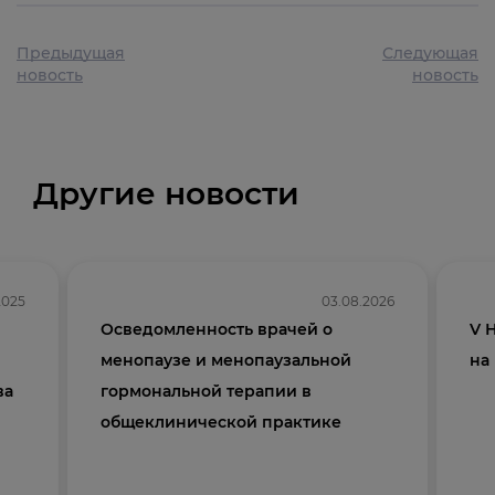
Предыдущая
Следующая
новость
новость
Другие новости
2025
03.08.2026
Осведомленность врачей о
V 
менопаузе и менопаузальной
на
ва
гормональной терапии в
общеклинической практике