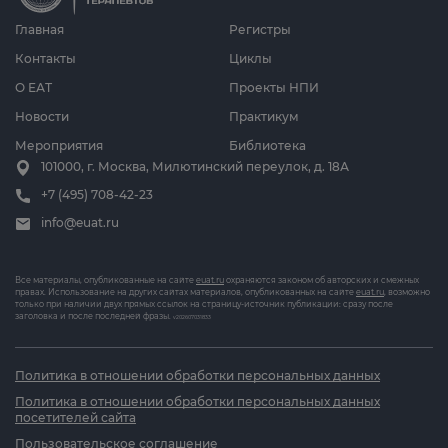
Главная
Регистры
Контакты
Циклы
О ЕАТ
Проекты НПИ
Новости
Практикум
Мероприятия
Библиотека
101000, г. Москва, Милютинский переулок, д. 18А
+7 (495) 708-42-23
info@euat.ru
Все материалы, опубликованные на сайте
euat.ru
охраняются законом об авторских и смежных
правах. Использование на других сайтах материалов, опубликованных на сайте
euat.ru
, возможно
только при наличии двух прямых ссылок на страницу-источник публикации: сразу после
заголовка и после последней фразы.
v202607031833
Политика в отношении обработки персональных данных
Политика в отношении обработки персональных данных
посетителей сайта
Пользовательское соглашение