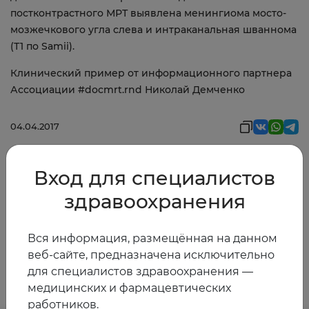
постконтрастного МРТ выявлена менингиома мосто-
мозжечкового угла слева и интраканальная шваннома
(Т1 по Samii).
Клинический пример от информационного партнера
Ассоциации #docmrt.rnd Николай Демченко
04.04.2017
Вход для специалистов
Предыдущая
Следующая
новость
новость
здравоохранения
Вся информация, размещённая на данном
веб-сайте, предназначена исключительно
Другие новости
для специалистов здравоохранения —
медицинских и фармацевтических
работников.