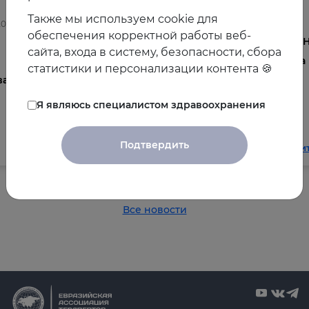
Также мы используем cookie для
2025
03.08.2026
обеспечения корректной работы веб-
Осведомленность врачей о
V 
сайта, входа в систему, безопасности, сбора
менопаузе и менопаузальной
на
статистики и персонализации контента 🍪
ва
гормональной терапии в
общеклинической практике
Я являюсь специалистом здравоохранения
Подтвердить
Читать далее
Чи
Все новости