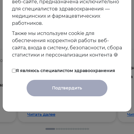
веб-сайте, предназначена исключительно
для специалистов здравоохранения —
медицинских и фармацевтических
работников.
Другие новости
Также мы используем cookie для
обеспечения корректной работы веб-
сайта, входа в систему, безопасности, сбора
статистики и персонализации контента 🍪
2025
03.08.2026
Осведомленность врачей о
V 
Я являюсь специалистом здравоохранения
менопаузе и менопаузальной
на
ва
гормональной терапии в
Подтвердить
общеклинической практике
Читать далее
Чи