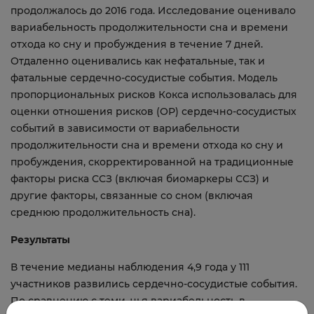
продолжалось до 2016 года. Исследование оценивало
вариабельность продолжительности сна и времени
отхода ко сну и пробуждения в течение 7 дней.
Отдаленно оценивались как нефатальные, так и
фатальные сердечно-сосудистые события. Модель
пропорциональных рисков Кокса использовалась для
оценки отношения рисков (ОР) сердечно-сосудистых
событий в зависимости от вариабельности
продолжительности сна и времени отхода ко сну и
пробуждения, скорректированной на традиционные
факторы риска ССЗ (включая биомаркеры ССЗ) и
другие факторы, связанные со сном (включая
среднюю продолжительность сна).
Результаты
В течение медианы наблюдения 4,9 года у 111
участников развились сердечно-сосудистые события.
По сравнению с теми, чья вариабельность в