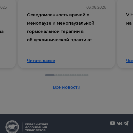
2025
03.08.2026
Осведомленность врачей о
V 
менопаузе и менопаузальной
на
ва
гормональной терапии в
общеклинической практике
Читать далее
Чи
Все новости