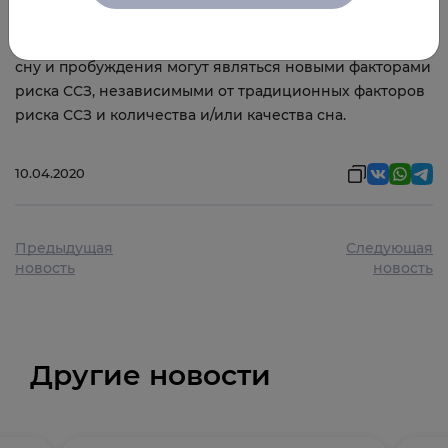
Выводы
Нерегулярная продолжительность и время отхода ко
сну и пробуждения могут являться новыми факторами
риска ССЗ, независимыми от традиционных факторов
риска ССЗ и количества и/или качества сна.
10.04.2020
Предыдущая
Следующая
новость
новость
Другие новости