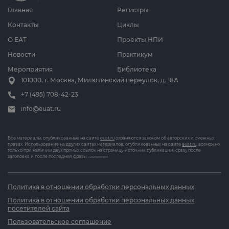
Главная
Регистры
Контакты
Циклы
О ЕАТ
Проекты НПИ
Новости
Практикум
Мероприятия
Библиотека
101000, г. Москва, Милютинский переулок, д. 18А
+7 (495) 708-42-23
info@euat.ru
Все материалы, опубликованные на сайте
euat.ru
охраняются законом об авторских и смежных
правах. Использование на других сайтах материалов, опубликованных на сайте
euat.ru
, возможно
только при наличии двух прямых ссылок на страницу-источник публикации: сразу после
заголовка и после последней фразы.
v202607031833
Политика в отношении обработки персональных данных
Политика в отношении обработки персональных данных
посетителей сайта
Пользовательское соглашение