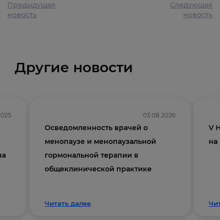
Предыдущая
Следующая
новость
новость
Другие новости
2025
03.08.2026
Осведомленность врачей о
V 
менопаузе и менопаузальной
на
ва
гормональной терапии в
общеклинической практике
Читать далее
Чи