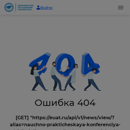
Войти
Ошибка 404
[GET] "https://euat.ru/api/v1/news/view/?
alias=nauchno-prakticheskaya-konferenciya-