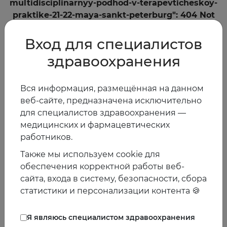
multidisciplinarnyy-podhod-v-terapevticheskoy-
praktike-21-22-maya-sankt-peterburg": 404 Not
Found
Вход для специалистов
На главную
здравоохранения
Вся информация, размещённая на данном
веб-сайте, предназначена исключительно
для специалистов здравоохранения —
медицинских и фармацевтических
работников.
Также мы используем cookie для
обеспечения корректной работы веб-
сайта, входа в систему, безопасности, сбора
статистики и персонализации контента 🍪
Я являюсь специалистом здравоохранения