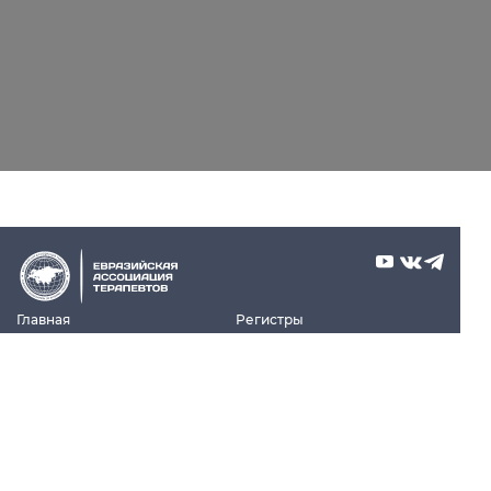
Главная
Регистры
Контакты
Циклы
О ЕАТ
Проекты НПИ
Новости
Практикум
Мероприятия
Библиотека
101000, г. Москва, Милютинский переулок, д. 18А