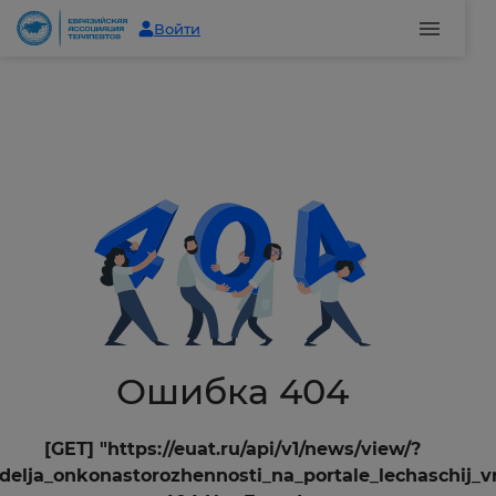
Войти
Ошибка 404
[GET] "https://euat.ru/api/v1/news/view/?
delja_onkonastorozhennosti_na_portale_lechaschij_vr