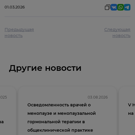
01.03.2026
Предыдущая
Следующая
новость
новость
Другие новости
2025
03.08.2026
Осведомленность врачей о
V 
менопаузе и менопаузальной
на
ва
гормональной терапии в
общеклинической практике