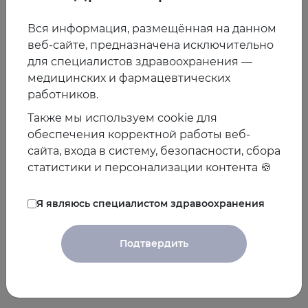
5 марта (чт), 12:00
«Синдром дефицита внимания
Вся информация, размещённая на данном
и гиперактивности у детей как медико-социальн
веб-сайте, предназначена исключительно
ая проблема»
для специалистов здравоохранения —
медицинских и фармацевтических
Хачатрян Лусине Грачиковна, д.м.н., проф.
работников.
Также мы используем cookie для
обеспечения корректной работы веб-
5 марта (чт), 17:00
«Ужель та самая Татьяна?» Дисл
сайта, входа в систему, безопасности, сбора
ексия как мультидефицитарное расстройство»
статистики и персонализации контента 🍪
Чутко Леонид Семенович, д.м.н., проф.
Я являюсь специалистом здравоохранения
Участие бесплатное. Все зарегистрированные получат
Подтвердить
записи лекций.