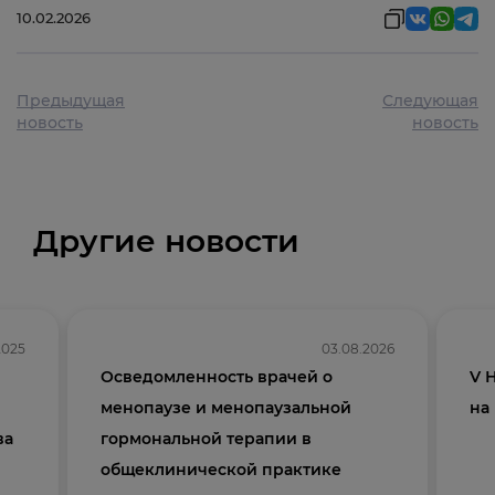
10.02.2026
Предыдущая
Следующая
новость
новость
Другие новости
2025
03.08.2026
Осведомленность врачей о
V 
менопаузе и менопаузальной
на
ва
гормональной терапии в
общеклинической практике