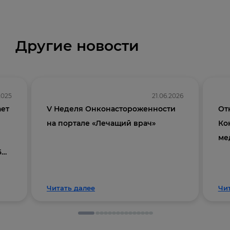
Другие новости
.2025
21.06.2026
ает
V Неделя Онконастороженности
От
на портале «Лечащий врач»
Ко
ме
6
Читать далее
Чи