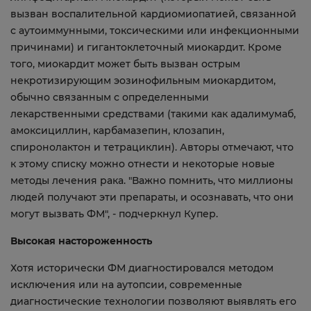
вызван воспалительной кардиомиопатией, связанной
с аутоиммунными, токсическими или инфекционными
причинами) и гигантоклеточный миокардит. Кроме
того, миокардит может быть вызван острым
некротизирующим эозинофильным миокардитом,
обычно связанным с определенными
лекарственными средствами (такими как адалимумаб,
амоксициллин, карбамазепин, клозапин,
спиронолактон и тетрациклин). Авторы отмечают, что
к этому списку можно отнести и некоторые новые
методы лечения рака. "Важно помнить, что миллионы
людей получают эти препараты, и осознавать, что они
могут вызвать ФМ", - подчеркнул Купер.
Высокая настороженность
Хотя исторически ФМ диагностировался методом
исключения или на аутопсии, современные
диагностические технологии позволяют выявлять его