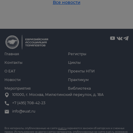
Все новости
Главная
Регистры
Контакты
Циклы
О ЕАТ
Проекты НПИ
Новости
Практикум
Мероприятия
Библиотека
101000, г. Москва, Милютинский переулок, д. 18А
+7 (495) 708-42-23
info@euat.ru
Все материалы, опубликованные на сайте
euat.ru
охраняются законом об авторских и смежных
правах. Использование на других сайтах материалов, опубликованных на сайте
euat.ru
, возможно