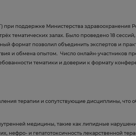
Т) при поддержке Министерства здравоохранения 
рёх тематических залах. Было проведено 18 сесси
ый формат позволил объединить экспертов и практи
вия и обмена опытом. Число онлайн-участников пре
ребованности тематики и доверии к формату конфер
ления терапии и сопутствующие дисциплины, что 
нутренней медицины, такие как липидные нарушени
их, нефро- и гепатотоксичность лекарственной тер