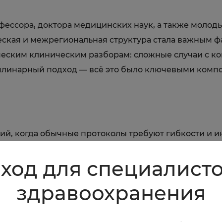
ессора, доктора медицинских наук, а также молоды
еская и межрегиональная структура стала важным ф
еским клиническим раз­борам: сложные случаи с к
иплинарный подход — всё это было ключевыми комп
ий, когда обычные протоколы требуют гибкости и 
диологов, нефрологов, гастроэнтерологов, пульмон
ход для специалист
уть на пациента «с разных сторон».
-формату участники могли задавать вопросы, услыш
здравоохранения
ность и ценность материала.
ериалы были доступны в удобной электронной форм