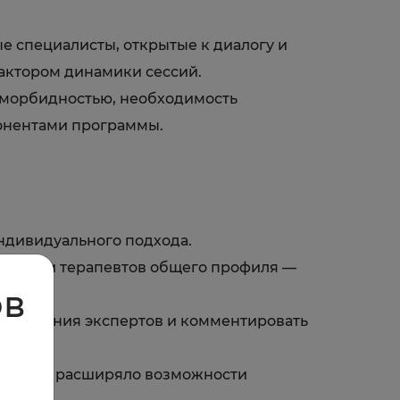
е специалисты, открытые к диалогу и
актором динамики сессий.
оморбидностью, необходимость
онентами программы.
индивидуального подхода.
ологов и терапевтов общего профиля —
ов
ать мнения экспертов и комментировать
е — это расширяло возможности