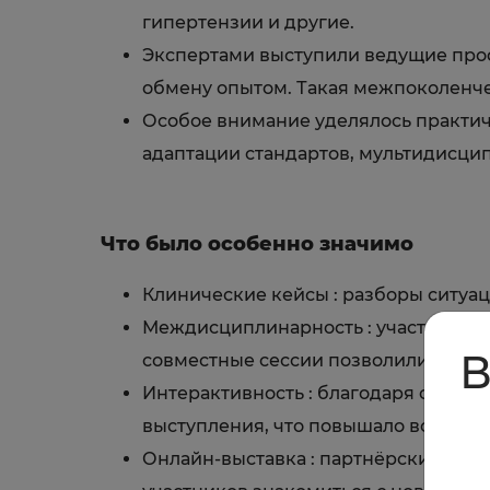
гипертензии и другие.
Экспертами выступили ведущие проф
обмену опытом. Такая меж­поколенч
Особое внимание уделялось практич
адаптации стандартов, мультидисц
Что было особенно значимо
Клинические кейсы : разборы ситуац
Междисциплинарность : участие кар
В
совместные сессии позволили взглян
Интерактивность : благодаря онлайн
выступления, что повышало вовлечён
Онлайн-выставка : партнёрские мат