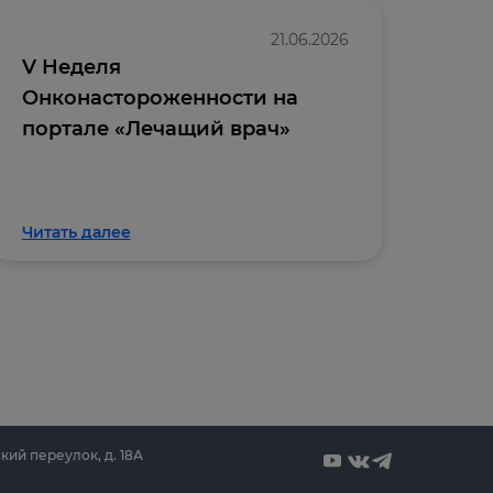
21.06.2026
V Неделя
Отк
Онконастороженности на
онл
портале «Лечащий врач»
«Вн
кли
Читать далее
Чита
кий переулок, д. 18А