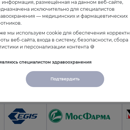
нструментами и ресурсами в своём темпе.
 информация, размещённая на данном веб-сайте,
дназначена исключительно для специалистов
яций, актуальность тем и возможность и практично
равоохранения — медицинских и фармацевтических
ых отзывов, что ещё раз подтверждает значимость 
отников.
же мы используем cookie для обеспечения коррект
оты веб-сайта, входа в систему, безопасности, сбора
тистики и персонализации контента 🍪
скую и практическую базу по актуальным пробле
енции:
https://conf17.euat.ru
 являюсь специалистом здравоохранения
Подтвердить
ражает отдельную благодарность партнерам-спонсо