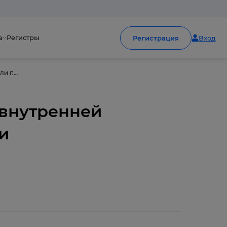
а
Регистры
Регистрация
Вход
Онлайн-конференция «Современные вызовы внутренней медицины 2025»: два дня, которые объединили профессиональное сообщество
внутренней
и