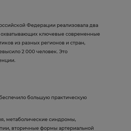
Российской Федерации реализовала два
й, охватывающих ключевые современные
ков из разных регионов и стран,
высило 2 000 человек. Это
енции.
обеспечило большую практическую
я, метаболические синдромы,
апии, вторичные формы артериальной