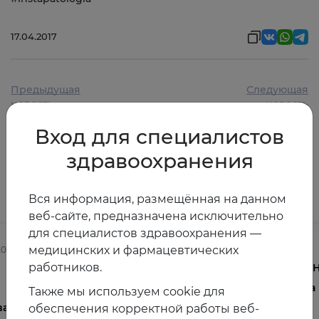
17.04.2017
Предыдущая
Следующая
новость
новость
Вход для специалистов
здравоохранения
Другие новости
Вся информация, размещённая на данном
веб-сайте, предназначена исключительно
для специалистов здравоохранения —
медицинских и фармацевтических
2025
03.08.2026
работников.
Осведомленность врачей о
V 
менопаузе и менопаузальной
на
Также мы используем cookie для
ва
гормональной терапии в
обеспечения корректной работы веб-