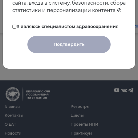
сайта, входа в систему, безопасности, сбора
общеклинической практике
статистики и персонализации контента 🍪
Читать далее
Чи
Я являюсь специалистом здравоохранения
Подтвердить
Все новости
Главная
Регистры
Контакты
Циклы
О ЕАТ
Проекты НПИ
Новости
Практикум