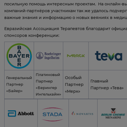
посильную помощь интересным проектам. На онлайн-вы
компаний-партнёров участникам так же удалось подчер
важные знания и информацию о новых веяниях в меди
Евразийская Ассоциация Терапевтов благодарит офици
спонсоров конференции:
Платиновый
Особый
Генеральный
Главный
Партнер
Партнер
Партнер
«Берингер
Партнер «Тева»
«Байер»
«Мерк»
Ингельхайм»