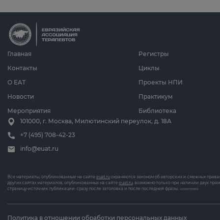
Главная
Регистры
Контакты
Циклы
О ЕАТ
Проекты НПИ
Новости
Практикум
Мероприятия
Библиотека
101000, г. Москва, Милютинский переулок, д. 18А
+7 (495) 708-42-23
info@euat.ru
Все материалы, опубликованные на сайте
euat.ru
охраняются законом об авторских и смежных права
других сайтах материалов, опубликованных на сайте
euat.ru
, возможно только при наличии двух пря
страницу-источник публикации: сразу после заголовка и после последней фразы.
v202607031833
Политика в отношении обработки персональных данных