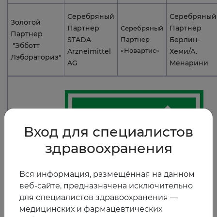
Серебряный
Серебряный
Золотой
Партнер
Партнер
Серебряный
Партнер
STADA
Партнер
Берлин-
"Эбботт
«Новартис»
Arzneimittel
Хеми/А.
Лэбораториз"
AG
Менарини
Вход для специалистов
здравоохранения
Вся информация, размещённая на данном
веб-сайте, предназначена исключительно
для специалистов здравоохранения —
медицинских и фармацевтических