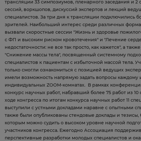
трансляции 33 симпозиумов, пленарного заседания и 2 
сессий, воркшопов, дискуссий экспертов и лекций веду
специалистов. За три дня к трансляции подключились бо
зрителей. Наибольший интерес среди различных форма
вызвали скоростные сессии "Жизнь и здоровье пожилог
с ФП и высоким риском кровотечения" и "Лечение серд
недостаточности: не все так просто, как кажется", а такж
"Снижение массы тела", посвященный системному подх
специалистов к пациентам с избыточной массой тела. У
только смогли ознакомиться с позицией ведущих экспер
имели возможность напрямую задать вопросы каждому и
индивидуальных ZOOM-комнатах. В рамках конференц
конкурс научных работ, набравший более 75 работ из 10 
ходе конгресса по итогам конкурса научных работ 11 сп
выступили с устными докладами наравне с опытными сп
также были опубликованы стендовые доклады и тезисы,
которым можно судить о высоком уровне научной подго
участников конгресса. Ежегодно Ассоциация поддержи
перспективные разработки молодых специалистов и ок