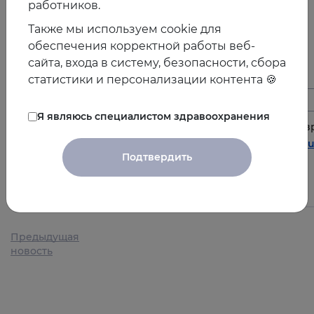
работников.
Также мы используем cookie для
обеспечения корректной работы веб-
сайта, входа в систему, безопасности, сбора
статистики и персонализации контента 🍪
Партнер Р-Фарм
Я являюсь специалистом здравоохранения
Запись трансляции всего конгресса доступна членам Е
Ассоциации Терапевтов доступна на сайте
http://xconf.eu
Подтвердить
08.10.2021
Предыдущая
новость