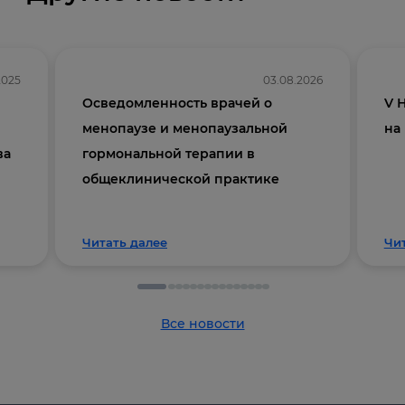
2025
03.08.2026
Осведомленность врачей о
V 
менопаузе и менопаузальной
на
ва
гормональной терапии в
общеклинической практике
Читать далее
Чи
Все новости