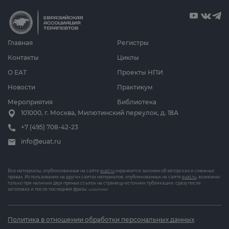
Главная
Регистры
Контакты
Циклы
О ЕАТ
Проекты НПИ
Новости
Практикум
Мероприятия
Библиотека
101000, г. Москва, Милютинский переулок, д. 18А
+7 (495) 708-42-23
info@euat.ru
Все материалы, опубликованные на сайте
euat.ru
охраняются законом об авторских и смежных
правах. Использование на других сайтах материалов, опубликованных на сайте
euat.ru
, возможно
только при наличии двух прямых ссылок на страницу-источник публикации: сразу после
заголовка и после последней фразы.
v202607031833
Политика в отношении обработки персональных данных