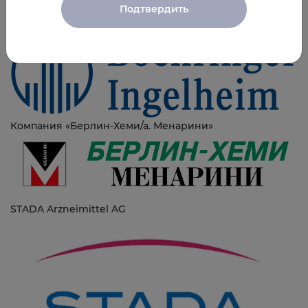
Подтвердить
ООО «Берингер Ингельхайм»
Компания «Берлин-Хеми/а. Менарини»
STADA Arzneimittel AG