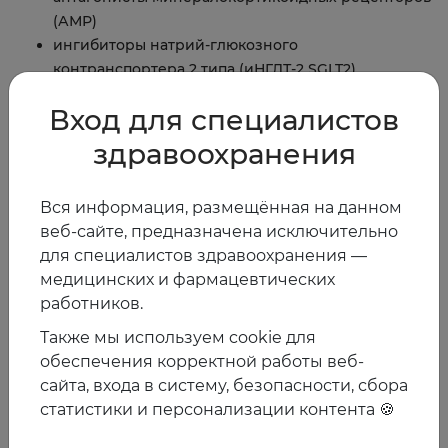
(АМР)
ингибиторы натрий-глюкозного
контранспортера 2 типа (иНГЛТ-2 SGLT2)
Вход для специалистов
На странице урока доступны
здравоохранения
Запись лекции Фомина И.В. от 19 января 2023
(Основы. Квадротерапия)
Подборка теоретических материалов
Вся информация, размещённая на данном
Тест для самопроверки
веб-сайте, предназначена исключительно
для специалистов здравоохранения —
Ссылка на курс
Для получения доступа необходимо
медицинских и фармацевтических
зарегистрироваться на сайте Ассоциации.
работников.
Также мы используем cookie для
25.01.2023
обеспечения корректной работы веб-
сайта, входа в систему, безопасности, сбора
статистики и персонализации контента 🍪
Предыдущая
Следующая