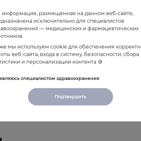
января 2023 (Основы. Квадротерапия)
 информация, размещённая на данном веб-сайте,
в
дназначена исключительно для специалистов
равоохранения — медицинских и фармацевтических
отников.
необходимо зарегистрироваться на сайте Ассоциаци
же мы используем cookie для обеспечения коррект
оты веб-сайта, входа в систему, безопасности, сбора
тистики и персонализации контента 🍪
 являюсь специалистом здравоохранения
Подтвердить
и