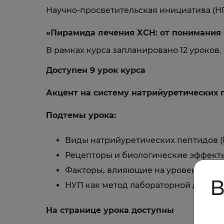
Научно-просветительская инициатива (Н
«Пирамида лечения ХСН: от понимания
В рамках курса запланировано 12 уроков.
Доступен 9 урок курса
Акцент на систему натрийуретических 
Подтемы урока:
Виды натрийуретических пептидов (
Рецепторы и биологические эффект
Факторы, влияющие на уровень НУП
В
НУП как метод лабораторной диагно
На странице урока доступны