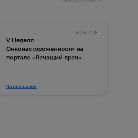
21.06.2026
V Неделя
Отк
Онконастороженности на
онл
портале «Лечащий врач»
«Вн
кли
Читать далее
Чита