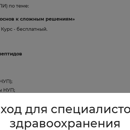
ПИ) по теме:
 основ к сложным решениям»
 Курс - бесплатный.
пептидов
НУП);
ы НУП;
 и ложноположительное повышение НУП;
ход для специалист
стики различных патологий.
здравоохранения