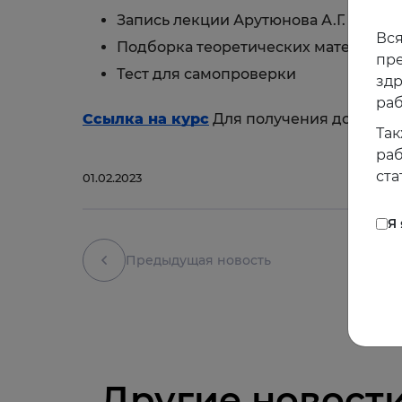
Запись лекции Арутюнова А.Г. от 26 
Вся
Подборка теоретических материало
пре
Тест для самопроверки
зд
раб
Ссылка на курс
Для получения доступа 
Так
раб
ста
01.02.2023
Я
Предыдущая новость
Другие новост