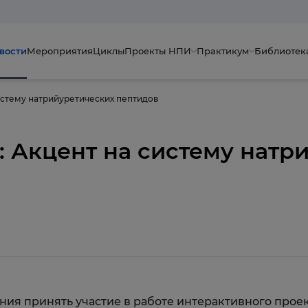
вости
Мероприятия
Циклы
Проекты НПИ
Практикум
Библиотек
систему натрийуретических пептидов
: Акцент на систему натр
ия принять участие в работе интерактивного прое