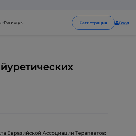
а
Регистры
Регистрация
Вход
ийуретических
кта Евразийской Ассоциации Терапевтов: