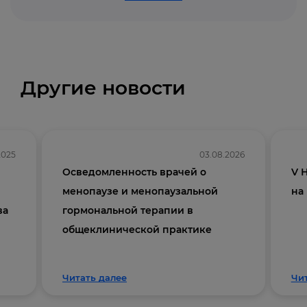
Другие новости
2025
03.08.2026
Осведомленность врачей о
V 
менопаузе и менопаузальной
на
ва
гормональной терапии в
общеклинической практике
Читать далее
Чи