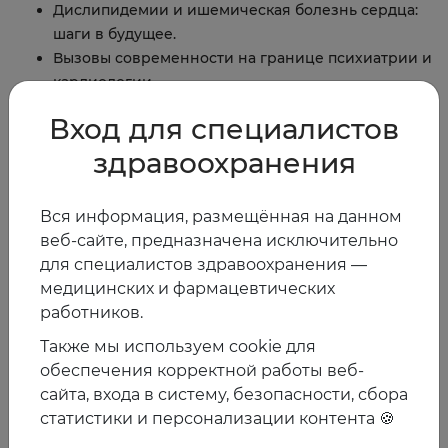
Дислипидемии и ишемическая болезнь сердца:
шаги в будущее.
Вызовы современности на границе психиатрии и
кардиологии.
Инновации в лечении фибрилляции
Вход для специалистов
предсердий.
Микробиота ЖКТ и связь с СС-заболеваниями.
здравоохранения
Борьба с неалкогольной жировой болезнью
печени на современном этапе.
Вся информация, размещённая на данном
Современных стратегии лечения пациентов с
веб-сайте, предназначена исключительно
запорами.
для специалистов здравоохранения —
медицинских и фармацевтических
работников.
ОФИЦИАЛЬНЫЙ САЙТ МЕРОПРИЯТИЯ:
https://future2
Также мы используем cookie для
024.euat.ru/
обеспечения корректной работы веб-
сайта, входа в систему, безопасности, сбора
статистики и персонализации контента 🍪