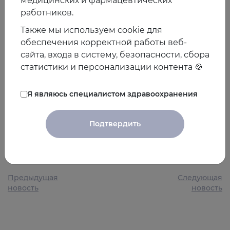
медицинских и фармацевтических
199 имели МРТ-положительный миокардит.
работников.
Результаты демонстрируют высокую частоту
Также мы используем cookie для
миокардита и диагностическое значение МРТ сердца.
обеспечения корректной работы веб-
Авторы рекомендуют низкий порог для
сайта, входа в систему, безопасности, сбора
использования МРТ у пациентов с симптомами
статистики и персонализации контента 🍪
стенокардии и повышенным уровнем вч-ТнТ после
исключения ИБС.
Я являюсь специалистом здравоохранения
Новость подготовлена Ксенией Бенимецкой
Подтвердить
26.08.2018
Предыдущая
Следующая
новость
новость