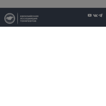
Главная
Регистры
Контакты
Циклы
О ЕАТ
Проекты НПИ
Новости
Практикум
Мероприятия
Библиотека
101000, г. Москва, Милютинский переулок, д. 18А
+7 (495) 708-42-23
info@euat.ru
Все материалы, опубликованные на сайте
euat.ru
охраняются законом об авторских и смежных
правах. Использование на других сайтах материалов, опубликованных на сайте
euat.ru
, возможно
только при наличии двух прямых ссылок на страницу-источник публикации: сразу после
заголовка и после последней фразы.
v202607031833