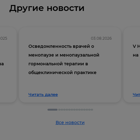
Другие новости
2025
03.08.2026
Осведомленность врачей о
V 
менопаузе и менопаузальной
на
ва
гормональной терапии в
общеклинической практике
Читать далее
Чи
Все новости