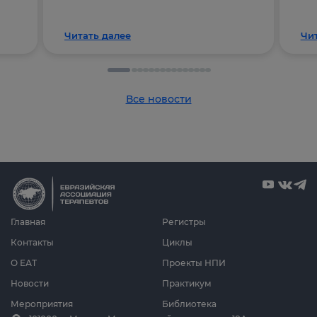
Читать далее
Чи
Все новости
Главная
Регистры
Контакты
Циклы
О ЕАТ
Проекты НПИ
Новости
Практикум
Мероприятия
Библиотека