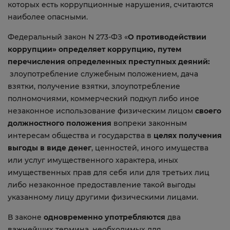
которых есть коррупционные нарушения, считаются
наиболее опасными.
Федеральный закон N 273-ФЗ «
О противодействии
коррупции» определяет коррупцию,
путем
перечисления определенных преступных деяний:
злоупотребление служебным положением, дача
взятки, получение взятки, злоупотребление
полномочиями, коммерческий подкуп либо иное
незаконное использование физическим лицом
своего
должностного положения
вопреки законным
интересам общества и государства в
целях получения
выгоды в виде денег
, ценностей, иного имущества
или услуг имущественного характера, иных
имущественных прав для себя или для третьих лиц
либо незаконное предоставление такой выгоды
указанному лицу другими физическими лицами.
В законе
одновременно употребляются
два
важнейших термина, необходимых для