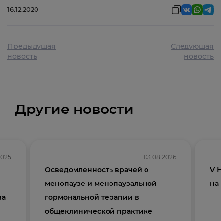
16.12.2020
Предыдущая
Следующая
новость
новость
Другие новости
2025
03.08.2026
Осведомленность врачей о
V 
менопаузе и менопаузальной
на
ва
гормональной терапии в
общеклинической практике