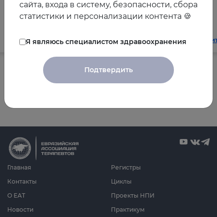
сайта, входа в систему, безопасности, сбора
общеклинической практике
статистики и персонализации контента 🍪
Читать далее
Чи
Я являюсь специалистом здравоохранения
Подтвердить
Все новости
Главная
Регистры
Контакты
Циклы
О ЕАТ
Проекты НПИ
Новости
Практикум