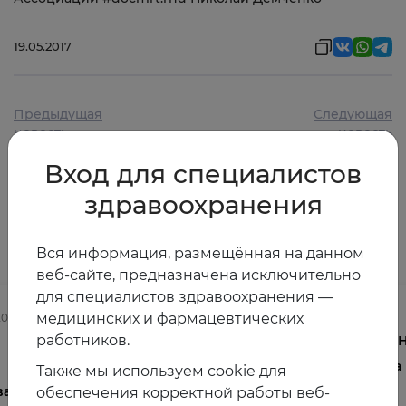
19.05.2017
Предыдущая
Следующая
новость
новость
Вход для специалистов
здравоохранения
Другие новости
Вся информация, размещённая на данном
веб-сайте, предназначена исключительно
для специалистов здравоохранения —
медицинских и фармацевтических
2025
03.08.2026
работников.
Осведомленность врачей о
V 
менопаузе и менопаузальной
на
Также мы используем cookie для
ва
гормональной терапии в
обеспечения корректной работы веб-