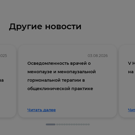
Другие новости
2025
03.08.2026
Осведомленность врачей о
V 
менопаузе и менопаузальной
на
ва
гормональной терапии в
общеклинической практике
Читать далее
Чи