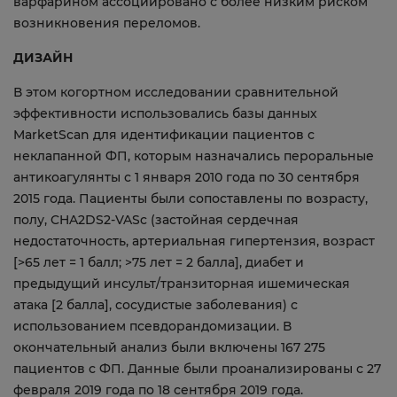
варфарином ассоциировано с более низким риском
возникновения переломов.
ДИЗАЙН
В этом когортном исследовании сравнительной
эффективности использовались базы данных
MarketScan для идентификации пациентов с
неклапанной ФП, которым назначались пероральные
антикоагулянты с 1 января 2010 года по 30 сентября
2015 года. Пациенты были сопоставлены по возрасту,
полу, CHA2DS2-VASc (застойная сердечная
недостаточность, артериальная гипертензия, возраст
[>65 лет = 1 балл; >75 лет = 2 балла], диабет и
предыдущий инсульт/транзиторная ишемическая
атака [2 балла], сосудистые заболевания) с
использованием псевдорандомизации. В
окончательный анализ были включены 167 275
пациентов с ФП. Данные были проанализированы с 27
февраля 2019 года по 18 сентября 2019 года.