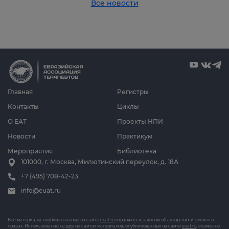
Все новости
Главная
Регистры
Контакты
Циклы
О ЕАТ
Проекты НПИ
Новости
Практикум
Мероприятия
Библиотека
101000, г. Москва, Милютинский переулок, д. 18А
+7 (495) 708-42-23
info@euat.ru
Все материалы, опубликованные на сайте
euat.ru
охраняются законом об авторских и смежных
правах. Использование на других сайтах материалов, опубликованных на сайте
euat.ru
, возможно