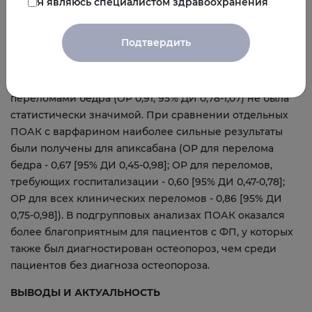
Я являюсь специалистом здравоохранения
использующими варфарин, пациенты, использующие
ПОАК, как правило, были менее подвержены риску
Подтвердить
переломов, требующих госпитализации (отношение
рисков [ОР] 0,87; 95% ДИ 0,79-0,96), и всех клинических
переломов (ОР 0,93; 95% ДИ 0,88-0,98), тогда как связь с
переломами бедра (ОР 0,91; 95% ДИ 0,78-1,07) не была
статистически значимой. При сравнении отдельных
ПОАК с варфарином наиболее сильные результаты
были получены для апиксабана (ОР для перелома
бедра - 0,67 [95% ДИ 0,45-0,98]; ОР для переломов,
требующих госпитализации - 0,60 [95% ДИ 0,47-0,78];
ОР для всех клинических переломов - 0,86 [95% ДИ
0,75-0,98]). В подгрупповых анализах ПОАК оказался
более благоприятным для пациентов с ФП, у которых
также был диагностирован остеопороз, чем среди
пациентов без диагноза остеопороза.
ВЫВОДЫ И АКТУАЛЬНОСТЬ