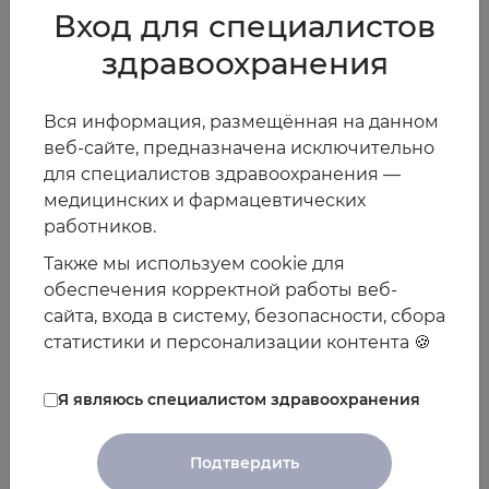
Компартмент-ориентированная терапевтическая
Вход для специалистов
латеральная диссекция лимфатических узлов
здравоохранения
рекомендуется для латеральных шейных
лимфатических узлов. Профилактическая латеральная
диссекция лимфатических узлов не показана при
Вся информация, размещённая на данном
папиллярном раке щитовидной железы.
веб-сайте, предназначена исключительно
для специалистов здравоохранения —
Одновременная паратиреоидэктомия
медицинских и фармацевтических
У пациента, проходящего обследование перед
работников.
операцией на щитовидной железе, также должна
Также мы используем cookie для
оцениваться гиперкальциемия.
обеспечения корректной работы веб-
Пациентам, перенесшим первичную тиреоидэктомию,
сайта, входа в систему, безопасности, сбора
у которых диагностирован первичный
статистики и персонализации контента 🍪
гиперпаратиреоз, следует одновременно проводить
паратиреоидэктомию.
Я являюсь специалистом здравоохранения
Оценку гиперпаратиреоза рекомендуется проводить
пациентам, планирующим операцию на щитовидной
Подтвердить
железе, имеющим первичный гиперпаратиреоз в