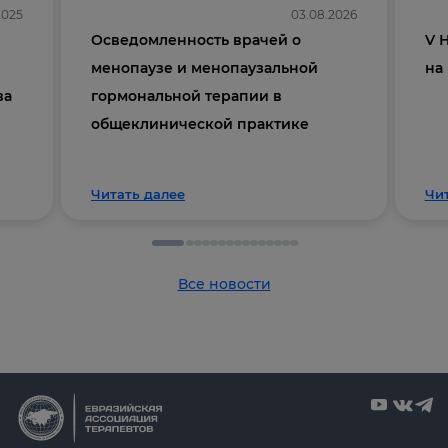
2025
03.08.2026
Осведомленность врачей о
V 
менопаузе и менопаузальной
на
ва
гормональной терапии в
общеклинической практике
Читать далее
Чи
Все новости