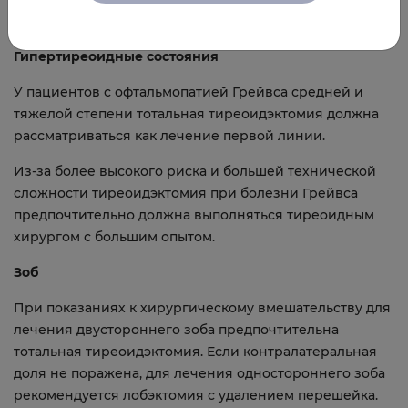
семейном анамнезе.
Гипертиреоидные состояния
У пациентов с офтальмопатией Грейвса средней и
тяжелой степени тотальная тиреоидэктомия должна
рассматриваться как лечение первой линии.
Из-за более высокого риска и большей технической
сложности тиреоидэктомия при болезни Грейвса
предпочтительно должна выполняться тиреоидным
хирургом с большим опытом.
Зоб
При показаниях к хирургическому вмешательству для
лечения двустороннего зоба предпочтительна
тотальная тиреоидэктомия. Если контралатеральная
доля не поражена, для лечения одностороннего зоба
рекомендуется лобэктомия с удалением перешейка.