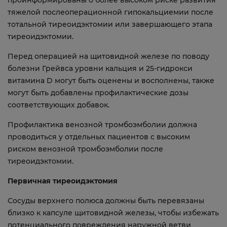
проинформированы о более высоком риске развития
тяжелой послеоперационной гипокальциемии после
тотальной тиреоидэктомии или завершающего этапа
тиреоидэктомии.
Перед операцией на щитовидной железе по поводу
болезни Грейвса уровни кальция и 25-гидрокси
витамина D могут быть оценены и восполнены, также
могут быть добавлены профилактические дозы
соответствующих добавок.
Профилактика венозной тромбоэмболии должна
проводиться у отдельных пациентов с высоким
риском венозной тромбоэмболии после
тиреоидэктомии.
Первичная тиреоидэктомия
Сосуды верхнего полюса должны быть перевязаны
близко к капсуле щитовидной железы, чтобы избежать
потенциального повреждения наружной ветви