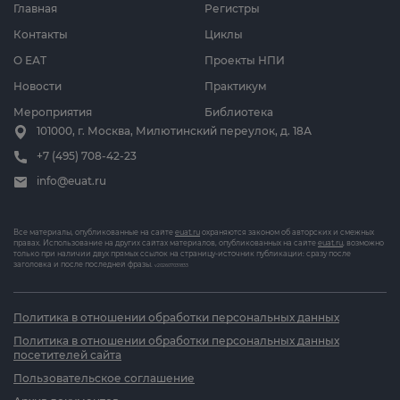
Главная
Регистры
Контакты
Циклы
О ЕАТ
Проекты НПИ
Новости
Практикум
Мероприятия
Библиотека
101000, г. Москва, Милютинский переулок, д. 18А
+7 (495) 708-42-23
info@euat.ru
Все материалы, опубликованные на сайте
euat.ru
охраняются законом об авторских и смежных
правах. Использование на других сайтах материалов, опубликованных на сайте
euat.ru
, возможно
только при наличии двух прямых ссылок на страницу-источник публикации: сразу после
заголовка и после последней фразы.
v202607031833
Политика в отношении обработки персональных данных
Политика в отношении обработки персональных данных
посетителей сайта
Пользовательское соглашение