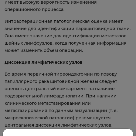
имеет высокую вероятность изменения
операционного процесса.
Интраоперационная патологическая оценка имеет
значение для идентификации паращитовидной ткани.
Она имеет значение для идентификации метастазов
шейных лимфоузлов, когда полученная информация
может изменить объем операции.
Диссекция лимфатических узлов
Во время первичной тиреоидэктомии по поводу
папиллярного рака щитовидной железы следует
оценить центральный компартмент на наличие
подозрительной лимфаденопатии. При наличии
клинического метастазирования или
метастазирования по данным визуализации (т. е.
макроскопической патологии) рекомендуется
центральная диссекция лимфатических узлов.