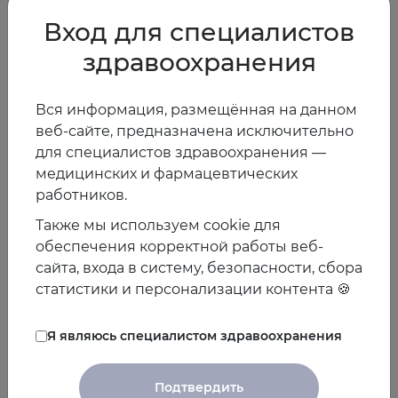
клеток сосудов, а предыдущие исследования показали
Вход для специалистов
наличие четкой связи между высокими уровнями
здравоохранения
гомоцистеина и степенью потери памяти при болезни
Альцгеймера.
Вся информация, размещённая на данном
Автор: #soslanenginoev
веб-сайте, предназначена исключительно
для специалистов здравоохранения —
21.12.2016
медицинских и фармацевтических
работников.
Также мы используем cookie для
Предыдущая
Следующая
обеспечения корректной работы веб-
новость
новость
сайта, входа в систему, безопасности, сбора
статистики и персонализации контента 🍪
Я являюсь специалистом здравоохранения
Другие новости
Подтвердить