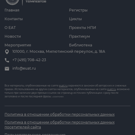
Главная
Регистры
Контакты
Циклы
О ЕАТ
Проекты НПИ
Новости
Практикум
Мероприятия
Библиотека
101000, г. Москва, Милютинский переулок, д. 18А
+7 (495) 708-42-23
info@euat.ru
Все материалы, опубликованные на сайте
euat.ru
охраняются законом об авторских и смежных
правах. Использование на других сайтах материалов, опубликованных на сайте
euat.ru
, возможно
только при наличии двух прямых ссылок на страницу-источник публикации: сразу после
заголовка и после последней фразы.
v202607031833
Политика в отношении обработки персональных данных
Политика в отношении обработки персональных данных
посетителей сайта
Пользовательское соглашение