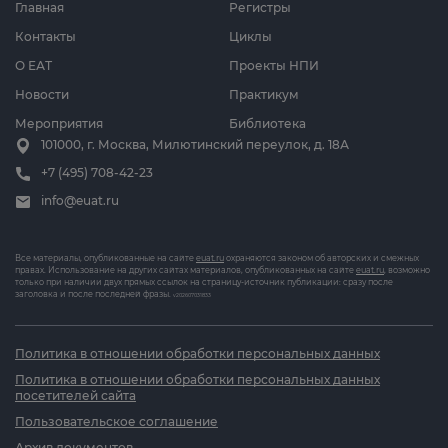
Главная
Регистры
Контакты
Циклы
О ЕАТ
Проекты НПИ
Новости
Практикум
Мероприятия
Библиотека
101000, г. Москва, Милютинский переулок, д. 18А
+7 (495) 708-42-23
info@euat.ru
Все материалы, опубликованные на сайте
euat.ru
охраняются законом об авторских и смежных
правах. Использование на других сайтах материалов, опубликованных на сайте
euat.ru
, возможно
только при наличии двух прямых ссылок на страницу-источник публикации: сразу после
заголовка и после последней фразы.
v202607031833
Политика в отношении обработки персональных данных
Политика в отношении обработки персональных данных
посетителей сайта
Пользовательское соглашение
Архив документов