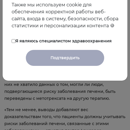
Компания Pfizer, выпускающая аналог метотрексата,
Также мы используем cookie для
наняла доктора Gelfand и еще одного автора
обеспечения корректной работы веб-
исследования в качестве консультантов и
сайта, входа в систему, безопасности, сбора
предоставила им исследовательские гранты, хотя эта
статистики и персонализации контента 🍪
фармкомпания не участвовала в разработке или
анализе настоящего исследования. Авторы имеют
Я являюсь специалистом здравоохранения
другие финансовые связи с рядом других
фармацевтических компаний.
Подтвердить
Одним из ограничений исследования является то, что
исследователи не изучали смертность от заболеваний
печени. Другой недостаток заключается в том, что у
них не хватило данных о том, могли ли люди,
подвергающиеся риску заболевания печени, быть
переведены с метотрексата на другую терапию.
«Тем не менее, выводы добавляют вес
доказательствам того, что пациенты должны учитывать
риски заболеваний печени, связанные с этими