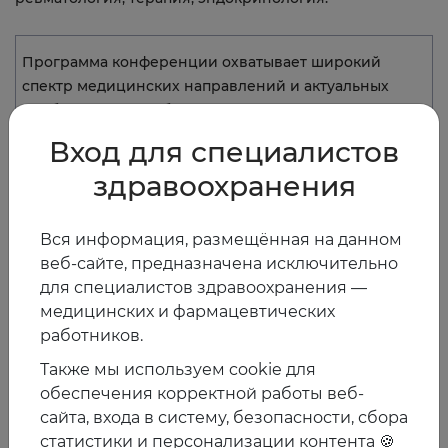
Программа конференции охватывает широкий
спектр медицинских направлений и актуальных
проблем: полиморбидный пациент, хроническое
воспаление как системный риск, антикоагулянты
Вход для специалистов
при ФП и ИБС у сложных пациентов, отечный
здравоохранения
синдром и подходы к терапии, гиперурикемия и
метаболические нарушения, интерстициальные
заболевания лёгких и многое другое!
Вся информация, размещённая на данном
веб-сайте, предназначена исключительно
Для участия необходимо зарегистрироваться на
для специалистов здравоохранения —
официальном сайте мероприятия:
https://conf17.euat.
медицинских и фармацевтических
ru/
работников.
Также мы используем cookie для
обеспечения корректной работы веб-
сайта, входа в систему, безопасности, сбора
14.11.2025
статистики и персонализации контента 🍪