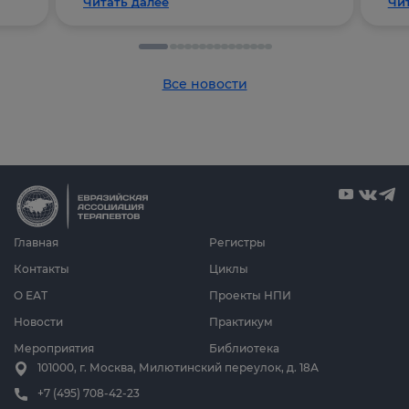
Читать далее
Чи
Все новости
Главная
Регистры
Контакты
Циклы
О ЕАТ
Проекты НПИ
Новости
Практикум
Мероприятия
Библиотека
101000, г. Москва, Милютинский переулок, д. 18А
+7 (495) 708-42-23