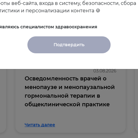
оты веб-сайта, входа в систему, безопасности, сбора
тистики и персонализации контента 🍪
 являюсь специалистом здравоохранения
и
Подтвердить
03.08.2026
Осведомленность врачей о
менопаузе и менопаузальной
гормональной терапии в
общеклинической практике
Читать далее