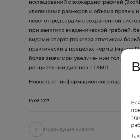
исследований с эхокардиографией (ЭхоК
увеличение размеров и объема правых и
левого предсердия с сохраненной систо
при занятиях академической греблей,
видами спорта (тяжелая атлетика и борь
практически в пределах нормы (менее 12
более значимом увеличе- нии толщины с
В
ренциальный диагноз с ГКМП.
Новость от информационного партнера 
10.06.2017
Вся
пре
зд
раб
Предыдущая новость
Так