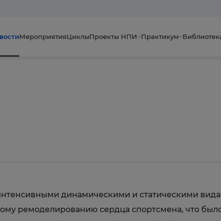
вости
Мероприятия
Циклы
Проекты НПИ
Практикум
Библиотек
 интенсивными динамическими и статическими вида
ому ремоделированию сердца спортсмена, что было