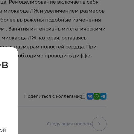
рдца. Ремоделирование включает в себя
ны миокарда ЛЖ и увеличением размеров
 Наиболее выражены подобные изменения
ем . Занятия интенсивными статическими
 миокарда ЛЖ, которая, оставаясь
ию к размерам полостей сердца. При
нщин) необходимо проводить диффе-
ов
Поделиться с коллегами:
Следующая новость
ной