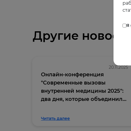
раб
ста
Я
Другие новост
20.11.2025
Онлайн-конференция
"Современные вызовы
внутренней медицины 2025":
два дня, которые объединили
профессиональное
сообщество
Читать далее