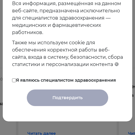
Вся информация, размещённая на данном
веб-сайте, предназначена исключительно
Предыдущая
Следующая
новость
новость
для специалистов здравоохранения —
медицинских и фармацевтических
работников.
Также мы используем cookie для
Другие новости
обеспечения корректной работы веб-
сайта, входа в систему, безопасности, сбора
статистики и персонализации контента 🍪
2025
03.08.2026
Я являюсь специалистом здравоохранения
Осведомленность врачей о
V 
менопаузе и менопаузальной
на
Подтвердить
ва
гормональной терапии в
общеклинической практике
Читать далее
Чи