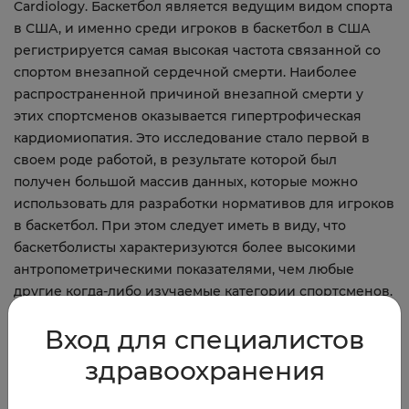
Cardiology. Баскетбол является ведущим видом спорта
в США, и именно среди игроков в баскетбол в США
регистрируется самая высокая частота связанной со
спортом внезапной сердечной смерти. Наиболее
распространенной причиной внезапной смерти у
этих спортсменов оказывается гипертрофическая
кардиомиопатия. Это исследование стало первой в
своем роде работой, в результате которой был
получен большой массив данных, которые можно
использовать для разработки нормативов для игроков
в баскетбол. При этом следует иметь в виду, что
баскетболисты характеризуются более высокими
антропометрическими показателями, чем любые
другие когда-либо изучаемые категории спортсменов.
Автор: #soslanenginoev
Вход для специалистов
здравоохранения
12.12.2016