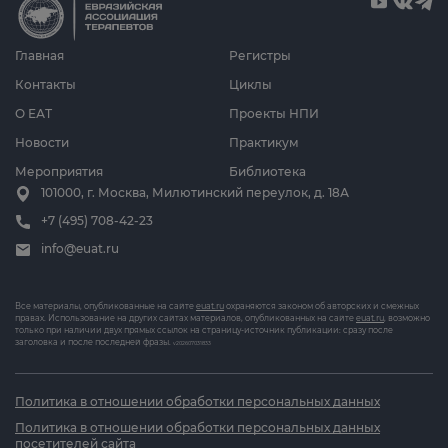
Главная
Регистры
Контакты
Циклы
О ЕАТ
Проекты НПИ
Новости
Практикум
Мероприятия
Библиотека
101000, г. Москва, Милютинский переулок, д. 18А
+7 (495) 708-42-23
info@euat.ru
Все материалы, опубликованные на сайте
euat.ru
охраняются законом об авторских и смежных
правах. Использование на других сайтах материалов, опубликованных на сайте
euat.ru
, возможно
только при наличии двух прямых ссылок на страницу-источник публикации: сразу после
заголовка и после последней фразы.
v202607031833
Политика в отношении обработки персональных данных
Политика в отношении обработки персональных данных
посетителей сайта