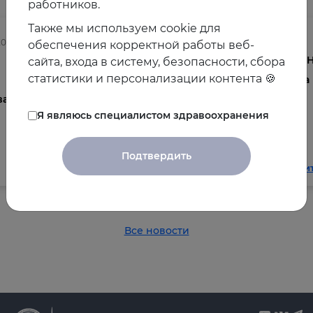
работников.
Также мы используем cookie для
2025
03.08.2026
обеспечения корректной работы веб-
Осведомленность врачей о
V 
сайта, входа в систему, безопасности, сбора
статистики и персонализации контента 🍪
менопаузе и менопаузальной
на
ва
гормональной терапии в
Я являюсь специалистом здравоохранения
общеклинической практике
Подтвердить
Читать далее
Чи
Все новости