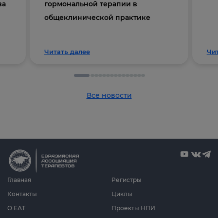
ва
гормональной терапии в
общеклинической практике
Читать далее
Чи
Все новости
Главная
Регистры
Контакты
Циклы
О ЕАТ
Проекты НПИ