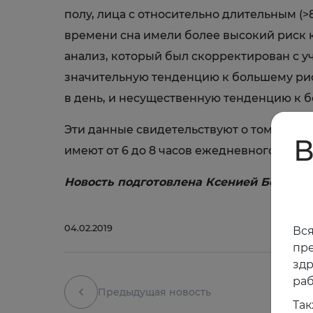
полу, лица с относительно длительным (>
времени сна имели более высокий риск 
анализ, который был скорректирован с у
значительную тенденцию к большему риск
в день, и несущественную тенденцию к б
Эти данные свидетельствуют о том, что 
В
имеют от 6 до 8 часов ежедневного сна.
Новость подготовлена Ксенией Бениме
04.02.2019
Вся
пре
зд
раб
Предыдущая новость
Так