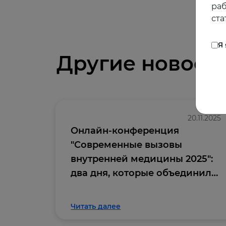
раб
ста
Я
Другие новост
20.11.2025
Онлайн-конференция
"Современные вызовы
внутренней медицины 2025":
два дня, которые объединили
профессиональное
сообщество
Читать далее