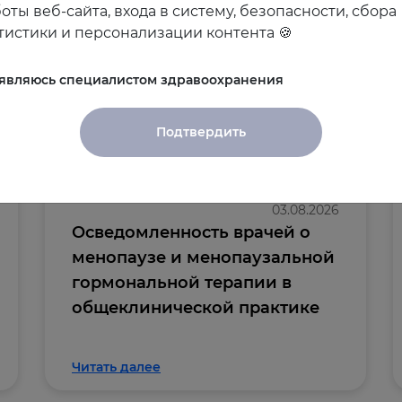
оты веб-сайта, входа в систему, безопасности, сбора
тистики и персонализации контента 🍪
 являюсь специалистом здравоохранения
и
Подтвердить
03.08.2026
Осведомленность врачей о
менопаузе и менопаузальной
гормональной терапии в
общеклинической практике
Читать далее