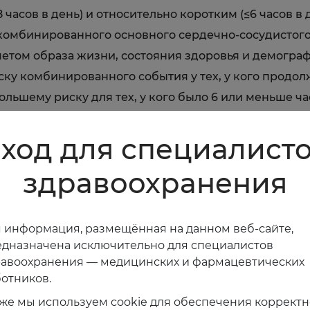
8 часов в день) и относительно коротким (≤6 часов в
комбинированного основного сердечно-сосудистого
четом образа жизни, состояния здоровья и демогра
у комбинированного события у тех, у кого продолж
ольшему риску для тех, у кого было 6 или меньше ч
существует низкий риск основных сердечно-сосудист
ход для специалист
здравоохранения
цкой
 информация, размещённая на данном веб-сайте,
дназначена исключительно для специалистов
равоохранения — медицинских и фармацевтических
отников.
же мы используем cookie для обеспечения коррект