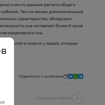
 день) сном по данным расчета общего
 события. Тем не менее, дополнительный
фических характеристик, обнаружил
ительность сна составляет более 9 часов
асов ежедневного сна.
ых событий и смерти у людей, которые
ов
Поделиться с коллегами:
Следующая новость
ной