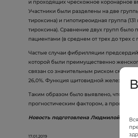
и проходящих чрескожное коронарное вм
Участники были разделены на две группы
тироксина) и гипотиреоидная группа (1
тироксина). Сравнение двух групп было
пациентами (в среднем от трех до трех с 
Частые случаи фибрилляции предсердий,
которой были преимущественно женског
связан со значительным риском смертност
В
26,0%. Функция щитовидной железы у па
Таким образом было выявлено, что повы
прогностическим фактором, а проверка 
Новость подготовлена Людмилой Некра
Вся
пре
зд
17.01.2019