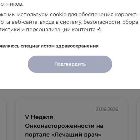
отников.
же мы используем cookie для обеспечения коррект
оты веб-сайта, входа в систему, безопасности, сбора
тистики и персонализации контента 🍪
 являюсь специалистом здравоохранения
Подтвердить
и
21.06.2026
V Неделя
Онконастороженности на
портале «Лечащий врач»