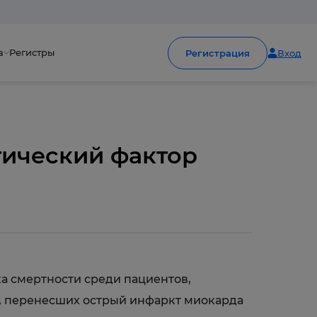
а
Регистры
Регистрация
Вход
тический фактор
а смертности среди пациентов,
, перенесших острый инфаркт миокарда