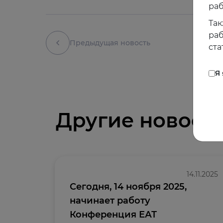
раб
Так
раб
Предыдущая новость
ста
Я
Другие новост
14.11.2025
Сегодня, 14 ноября 2025,
начинает работу
Конференция ЕАТ