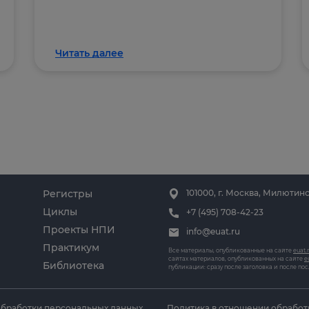
Читать далее
Регистры
101000, г. Москва, Милютинс
Циклы
+7 (495) 708-42-23
Проекты НПИ
info@euat.ru
Практикум
Все материалы, опубликованные на сайте
euat.
сайтах материалов, опубликованных на сайте
e
Библиотека
публикации: сразу после заголовка и после по
обработки персональных данных
Политика в отношении обработ