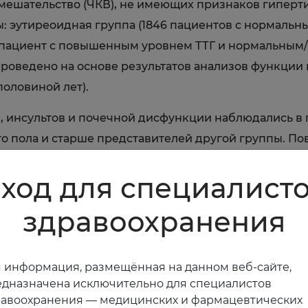
ешательство (ЧКВ), не имеющих признаков гиперти
: эутиреоидная группа (1846 пациентов с нормальн
31 пациент с повышенным уровнем ТТГ и нормальны
 проведено на основе результатов анализов функци
половиной лет).
 инсультов и почечной дисфункции наблюдались в 
о пола и старше представителей другой группы. П
и: смерть вследствии кардиопатологии - 9,2%, смерт
ход для специалист
циентов с ОИМ связана с прогнозом и должна быть 
шенный уровень тиреотропина после острого инфа
здравоохранения
функции щитовидной железы должна обязательно пр
совой.
 информация, размещённая на данном веб-сайте,
дназначена исключительно для специалистов
равоохранения — медицинских и фармацевтических