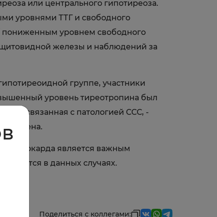
реоза или центрального гипотиреоза.
ыми уровнями ТТГ и свободного
м/ пониженным уровнем свободного
и щитовидной железы и наблюдений за
гипотиреоидной группе, участники
овышенный уровень тиреотропина был
ь, не связанная с патологией ССС, -
ов
проверена.
ркта миокарда является важным
оводится в данных случаях.
Поделиться с коллегами: