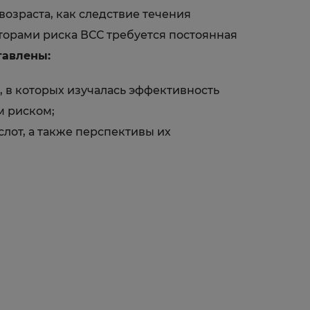
озраста, как следствие течения
торами риска ВСС требуется постоянная
тавлены:
 в которых изучалась эффективность
м риском;
от, а также перспективы их