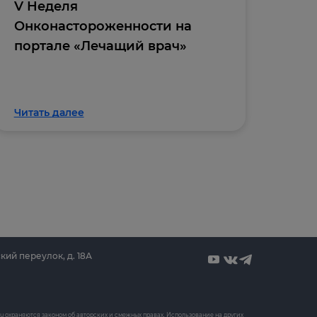
V Неделя
Отк
Онконастороженности на
онл
портале «Лечащий врач»
«Вн
кли
Читать далее
Чита
кий переулок, д. 18А
ru
охраняются законом об авторских и смежных правах. Использование на других