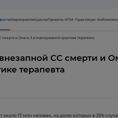
вости
Мероприятия
Циклы
Проекты НПИ
Практикум
Библиотек
 смерти и Омега-3 в повседневной практике терапевта
внезапной СС смерти и Ом
ике терапевта
 около 17 млн человек, на долю которых в 25% случа