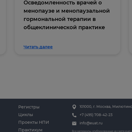
Осведомленность врачей о
менопаузе и менопаузальной
гормональной терапии в
общеклинической практике
Читать далее
Регистры
101000, г. Москва, Милютинс
Циклы
+7 (495) 708-42-23
Проекты НПИ
info@euat.ru
Практикум
Все материалы, опубликованные на сайте
euat.