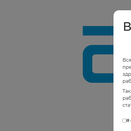
В
Вся
пре
зд
раб
Так
раб
ста
Я