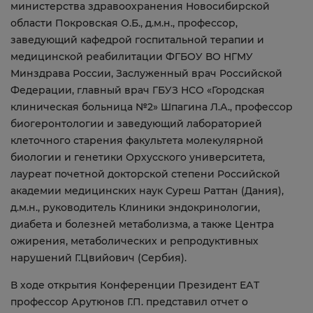
министерства здравоохранения Новосибирской
области Покровская О.Б., д.м.н., профессор,
заведующий кафедрой госпитальной терапии и
медицинской реабилитации ФГБОУ ВО НГМУ
Минздрава России, Заслуженный врач Российской
Федерации, главный врач ГБУЗ НСО «Городская
клиническая больница №2» Шпагина Л.А., профессор
биогеронтологии и заведующий лабораторией
клеточного старения факультета молекулярной
биологии и генетики Орхусского университета,
лауреат почетной докторской степени Российской
академии медицинских наук Суреш Раттан (Дания),
д.м.н., руководитель Клиники эндокринологии,
диабета и болезней метаболизма, а также Центра
ожирения, метаболических и репродуктивных
нарушений Г.Цвийович (Сербия).
В ходе открытия Конференции Президент ЕАТ
профессор Арутюнов Г.П. представил отчет о