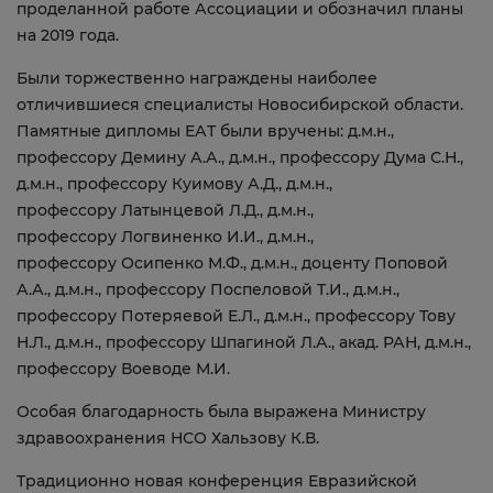
проделанной работе Ассоциации и обозначил планы
на 2019 года.
Были торжественно награждены наиболее
отличившиеся специалисты Новосибирской области.
Памятные дипломы ЕАТ были вручены: д.м.н.,
профессору Демину А.А., д.м.н., профессору Дума С.Н.,
д.м.н., профессору Куимову А.Д., д.м.н.,
профессору Латынцевой Л.Д., д.м.н.,
профессору Логвиненко И.И., д.м.н.,
профессору Осипенко М.Ф., д.м.н., доценту Поповой
А.А., д.м.н., профессору Поспеловой Т.И., д.м.н.,
профессору Потеряевой Е.Л., д.м.н., профессору Тову
Н.Л., д.м.н., профессору Шпагиной Л.А., акад. РАН, д.м.н.,
профессору Воеводе М.И.
Особая благодарность была выражена Министру
здравоохранения НСО Хальзову К.В.
Традиционно новая конференция Евразийской