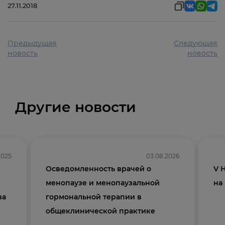
27.11.2018
Предыдущая
Следующая
новость
новость
Другие новости
2025
03.08.2026
Осведомленность врачей о
V 
менопаузе и менопаузальной
на
ва
гормональной терапии в
общеклинической практике