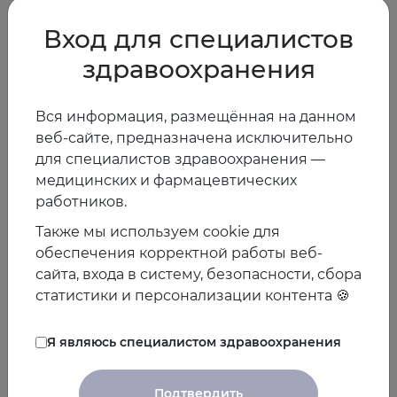
соответственно для мужчин и женщин с нулевыми
Вход для специалистов
факторами образа жизни низкого риска.
здравоохранения
Эти данные служат дополнительным доказательством
того, что факторы здорового образа жизни могут
снизить преждевременную смертность и продлить
Вся информация, размещённая на данном
продолжительность жизни.
веб-сайте, предназначена исключительно
для специалистов здравоохранения —
медицинских и фармацевтических
08.08.2018
работников.
Также мы используем cookie для
Предыдущая
Следующая
обеспечения корректной работы веб-
новость
новость
сайта, входа в систему, безопасности, сбора
статистики и персонализации контента 🍪
Я являюсь специалистом здравоохранения
Другие новости
Подтвердить