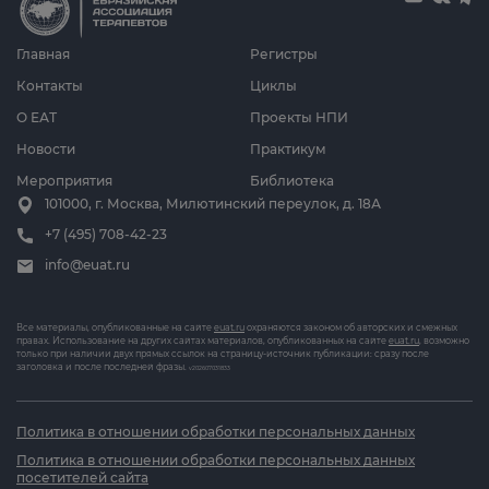
Главная
Регистры
Контакты
Циклы
О ЕАТ
Проекты НПИ
Новости
Практикум
Мероприятия
Библиотека
101000, г. Москва, Милютинский переулок, д. 18А
+7 (495) 708-42-23
info@euat.ru
Все материалы, опубликованные на сайте
euat.ru
охраняются законом об авторских и смежных
правах. Использование на других сайтах материалов, опубликованных на сайте
euat.ru
, возможно
только при наличии двух прямых ссылок на страницу-источник публикации: сразу после
заголовка и после последней фразы.
v202607031833
Политика в отношении обработки персональных данных
Политика в отношении обработки персональных данных
посетителей сайта