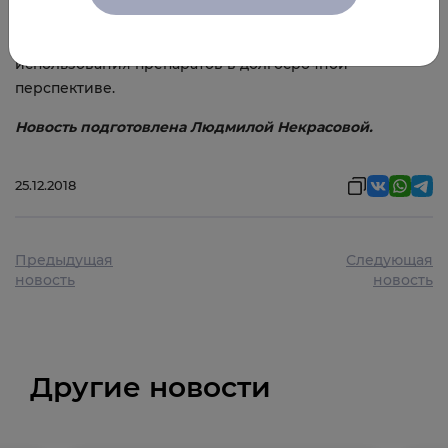
должны оценить действие краткосрочного эффекта
ПППД и сделать выводы об эффективности
использования препаратов в долгосрочной
перспективе.
Новость подготовлена Людмилой Некрасовой.
25.12.2018
Предыдущая
Следующая
новость
новость
Другие новости