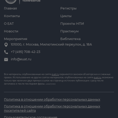
Главная
Регистры
Контакты
Циклы
О ЕАТ
Проекты НПИ
Новости
Практикум
Мероприятия
Библиотека
101000, г. Москва, Милютинский переулок, д. 18А
+7 (495) 708-42-23
info@euat.ru
Все материалы, опубликованные на сайте
euat.ru
охраняются законом об авторских и смежных
правах. Использование на других сайтах материалов, опубликованных на сайте
euat.ru
, возможно
только при наличии двух прямых ссылок на страницу-источник публикации: сразу после
заголовка и после последней фразы.
v202607031833
Политика в отношении обработки персональных данных
Политика в отношении обработки персональных данных
посетителей сайта
Пользовательское соглашение