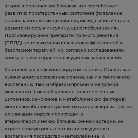
атеросклеротических бляшках, что способствует
развитию проатерогенным состояний (появление
провоспалительных цитокинов, оксидативный стресс,
резистентность к инсулину, криоглобулинемия).
Противовирусные препараты прямого действия
(ПППД) не только являются высокоэффективной и
безопасной терапией, но, согласно исследованиям,
снижают риск сердечно-сосудистых заболеваний.
Хроническая инфекция вирусом гепатита С ведет как
к локальному воспалению печени, так и к системному
воспалению, таким образом прямой и непрямой
механизмы (высокой уровень проатерогенных
цитокинов, хемокинов и метаболических факторов)
могут способствовать развитию атеросклероза. Так как
репликация вируса происходит в
атеросклеротических бляшках сонных артерий, он
играет прямую роль в развитии сосудистого
воспаления посредством интерлейкина 1β.