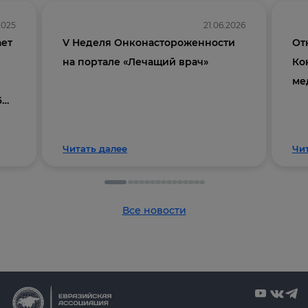
.2025
21.06.2026
ает
V Неделя Онконастороженности
От
на портале «Лечащий врач»
Ко
ме
6
Читать далее
Чи
Все новости