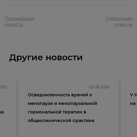
Предыдущая
Следующая
новость
новость
Другие новости
2025
03.08.2026
Осведомленность врачей о
V 
менопаузе и менопаузальной
на
ва
гормональной терапии в
общеклинической практике