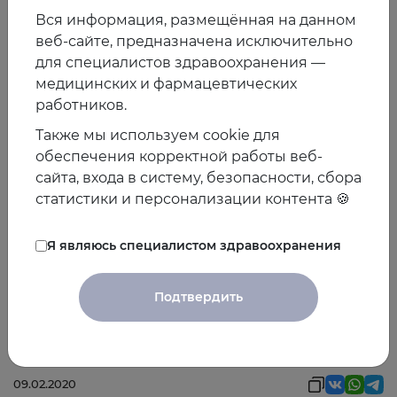
от исходного насыщения кислородом
Вся информация, размещённая на данном
(комбинированная конечная точка p = 0,79; смерть от
веб-сайте, предназначена исключительно
всех причин p = 0,33; повторная госпитализация по
для специалистов здравоохранения —
поводу ИМ p = 0,86; госпитализация по поводу
медицинских и фармацевтических
сердечной недостаточности p = 0,35).
работников.
Выводы
Также мы используем cookie для
обеспечения корректной работы веб-
Независимо от исходного уровня насыщения
сайта, входа в систему, безопасности, сбора
кислородом авторы не обнаружили клинически
статистики и персонализации контента 🍪
значимого положительного эффекта рутинной
кислородотерапии у нормоксемических пациентов с
Я являюсь специалистом здравоохранения
ИМ в отношении сердечно-сосудистых исходов. В
качестве независимого маркера неблагоприятного
прогноза было определено низкое нормальное
Подтвердить
исходное насыщение кислородом или развитие
гипоксемии.
09.02.2020