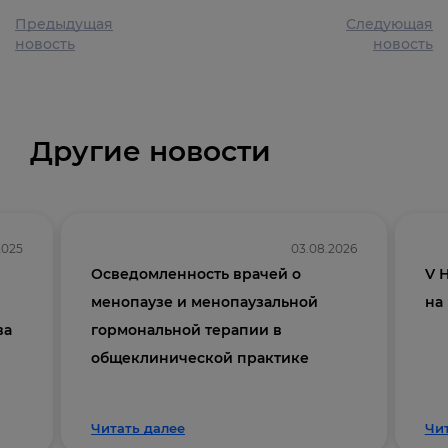
Предыдущая
Следующая
новость
новость
Другие новости
2025
03.08.2026
Осведомленность врачей о
V 
менопаузе и менопаузальной
на
ва
гормональной терапии в
общеклинической практике
Читать далее
Чи