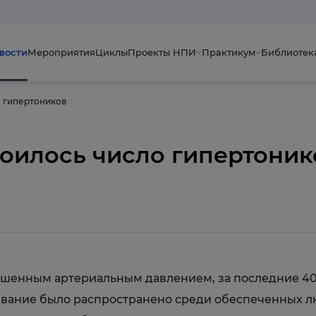
вости
Мероприятия
Циклы
Проекты НПИ
Практикум
Библиотек
о гипертоников
воилось число гипертоник
енным артериальным давлением, за последние 40 ле
левание было распространено среди обеспеченных л