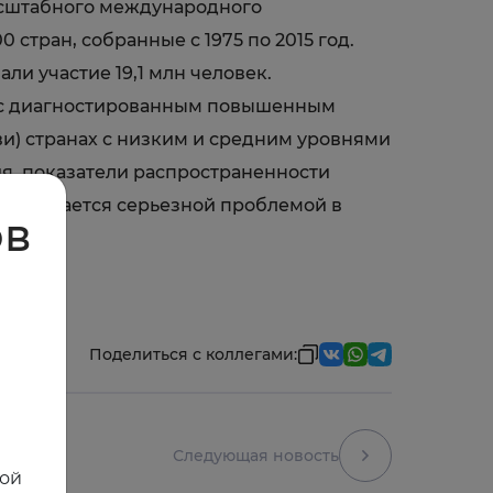
масштабного международного
стран, собранные с 1975 по 2015 год.
и участие 19,1 млн человек.
в с диагностированным повышенным
и) странах с низким и средним уровнями
ния, показатели распространенности
ие остается серьезной проблемой в
ов
Поделиться с коллегами:
Следующая новость
ной