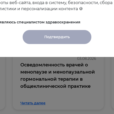
оты веб-сайта, входа в систему, безопасности, сбора
тистики и персонализации контента 🍪
 являюсь специалистом здравоохранения
и
Подтвердить
03.08.2026
Осведомленность врачей о
менопаузе и менопаузальной
гормональной терапии в
общеклинической практике
Читать далее