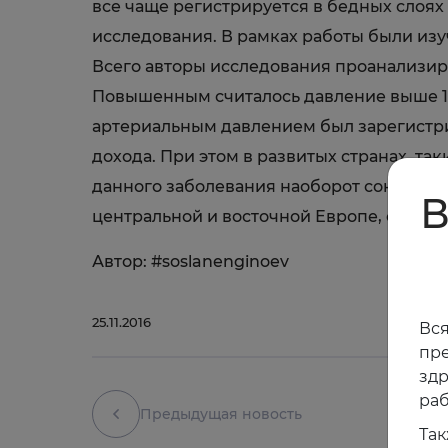
все чаще регистрируется в бедных слоя
исследования. В рамках работы были изу
Всего авторы исследования проанализиро
Повышенным считалось давление выше 14
артериальным давлением был зарегистри
дохода. При этом в развитых странах, та
данного заболевания наоборот сократил
В
центральной и восточной Европе, особенн
Автор: #soslanenginoev
25.11.2016
Вся
пре
зд
раб
Предыдущая новость
Так