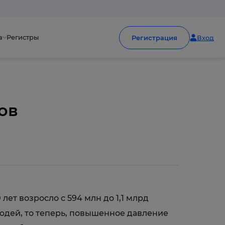
а
Регистры
Регистрация
Вход
ов
т возросло с 594 млн до 1,1 млрд
юдей, то теперь, повышенное давление