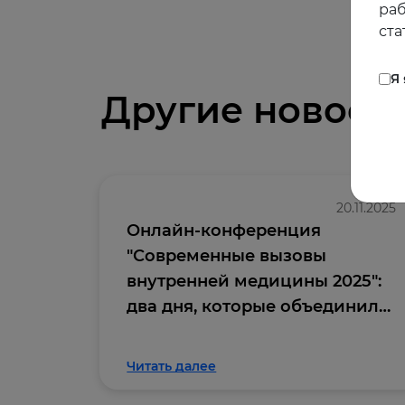
раб
ста
Я
Другие новост
20.11.2025
Онлайн-конференция
"Современные вызовы
внутренней медицины 2025":
два дня, которые объединили
профессиональное
сообщество
Читать далее