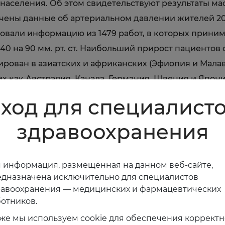
х населения. Об этом свидетельствуют результаты 
чены данные об артериальном давлении жителей 200 
вали информацию из 1479 работ, в которых принимал
0 на 90 мм. рт. ст. Наибольший прирост пациенто
рован в азиатских и африканских (Эфиопия и Малав
ких как Австралия, Канала, Германия, Швеция и Япо
ись. По-прежнему повышенное артериальное давлен
ход для специалист
о в Словении, Литве, Латвии, Хорватии и Венгрии.
здравоохранения
 информация, размещённая на данном веб-сайте,
дназначена исключительно для специалистов
равоохранения — медицинских и фармацевтических
отников.
же мы используем cookie для обеспечения коррект